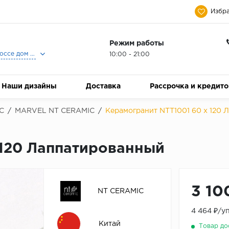
Избра
Режим работы
Москва, Ленинградское шоссе дом 25, Торговый Центр Family Room, 2-ой этаж, Магазин Керамический Бум.
10:00 - 21:00
Наши дизайны
Доставка
Рассрочка и кредит
C
/
MARVEL NT CERAMIC
/
Керамогранит NTT1001 60 x 120
 120 Лаппатированный
3 10
NT CERAMIC
4 464 ₽/у
Китай
Товар до