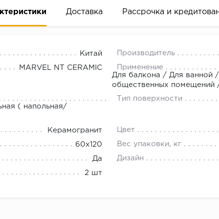
ктеристики
Доставка
Рассрочка и кредитова
Производитель
Китай
Применение
MARVEL NT CERAMIC
Для балкона / Для ванной /
общественных помещений /
Тип поверхности
вание деньгами
ьная ( напольная/
Цвет
Керамогранит
ам за 2 минуты прямо в форме заявки на той же страни
Вес упаковки, кг
60х120
ине, на встрече с представителем или по СМС
Дизайн
Да
2 шт
рок предоставления рассрочки от 3 до 10 месяцев