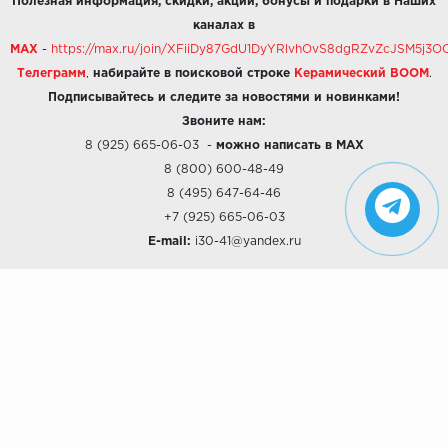
Полезная информация, скидки, акции, бонусы и подарки в Наших
каналах в
MAX
-
https://max.ru/join/XFiiDy87GdU1DyYRlvhOvS8dgRZvZcJSM5j
Телеграмм
,
набирайте в поисковой строке
Керамический BOOM
.
Подписывайтесь и следите за новостями и новинками!
Звоните нам:
8 (925) 665-06-03
-
можно написать в MAX
8 (800) 600-48-49
8 (495) 647-64-46
+7 (925) 665-06-03
E-mail:
i30-41@yandex.ru
О КОМПАНИИ
Наши дизайны
Хиты продаж
Магазины
О компании
Рассрочки и Кредитование
Политика конфиденциальности