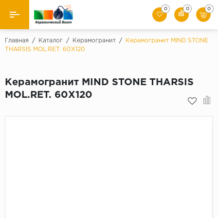
0
0
0
Назад
Главная
/
Каталог
/
Керамогранит
/
Керамогранит MIND STONE
THARSIS MOL.RET. 60X120
Производители
Керамогранит MIND STONE THARSIS
Керамическая плитка
MOL.RET. 60X120
Керамогранит
Мозаики
Искусственный камень
Клинкер