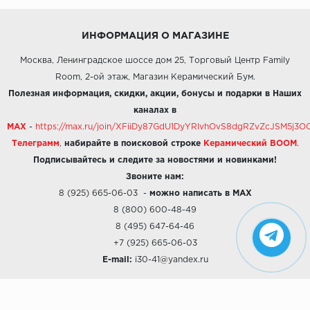
ИНФОРМАЦИЯ О МАГАЗИНЕ
Москва, Ленинградское шоссе дом 25, Торговый Центр Family
Room, 2-ой этаж, Магазин Керамический Бум.
Полезная информация, скидки, акции, бонусы и подарки в Наших
каналах в
MAX
-
https://max.ru/join/XFiiDy87GdU1DyYRlvhOvS8dgRZvZcJSM5j
Телеграмм
,
набирайте в поисковой строке
Керамический BOOM
.
Подписывайтесь и следите за новостями и новинками!
Звоните нам:
8 (925) 665-06-03
-
можно написать в MAX
8 (800) 600-48-49
8 (495) 647-64-46
+7 (925) 665-06-03
E-mail:
i30-41@yandex.ru
О КОМПАНИИ