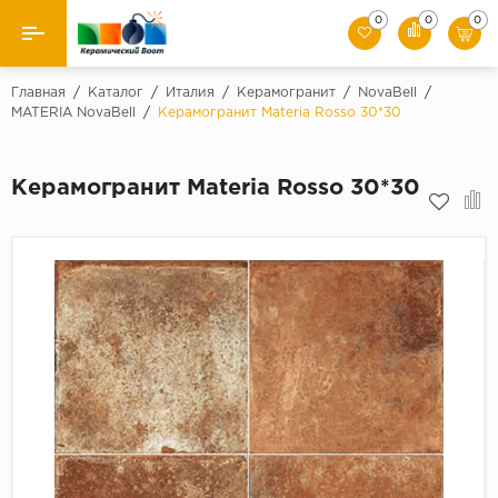
0
0
0
Назад
Главная
/
Каталог
/
Италия
/
Керамогранит
/
NovaBell
/
MATERIA NovaBell
/
Керамогранит Materia Rosso 30*30
Производители
Керамогранит Materia Rosso 30*30
Керамическая плитка
Керамогранит
Мозаики
Искусственный камень
Клинкер