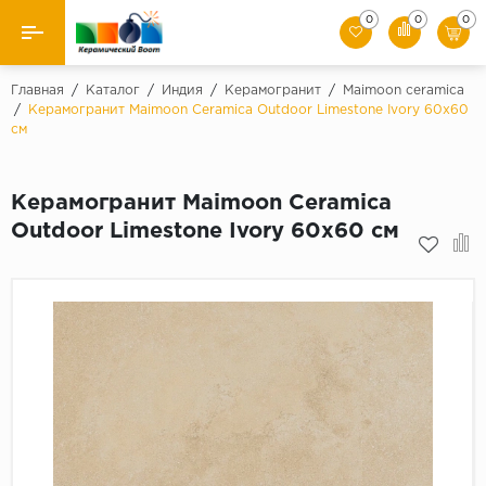
0
0
0
Назад
Главная
/
Каталог
/
Индия
/
Керамогранит
/
Maimoon ceramica
/
Керамогранит Maimoon Ceramica Outdoor Limestone Ivory 60х60
см
Производители
Керамическая плитка
Керамогранит Maimoon Ceramica
Outdoor Limestone Ivory 60х60 см
Керамогранит
Мозаики
Искусственный камень
Клинкер