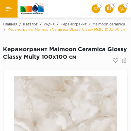
0
0
0
Назад
Главная
/
Каталог
/
Индия
/
Керамогранит
/
Maimoon ceramica
/
Керамогранит Maimoon Ceramica Glossy Classy Multy 100х100 см
Производители
Керамогранит Maimoon Ceramica Glossy
Керамическая плитка
Classy Multy 100х100 см
Керамогранит
Мозаики
Искусственный камень
Клинкер