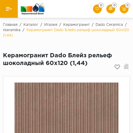
0
0
0
Назад
Главная
/
Каталог
/
Италия
/
Керамогранит
/
Dado Ceramica
/
rkeramika
/
Керамогранит Dado Блейз рельеф шоколадный 60х120
(1,44)
Производители
Керамическая плитка
Керамогранит Dado Блейз рельеф
шоколадный 60х120 (1,44)
Керамогранит
Мозаики
Искусственный камень
Клинкер