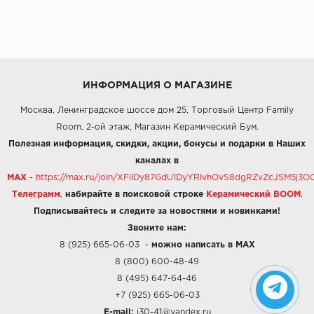
ИНФОРМАЦИЯ О МАГАЗИНЕ
Москва, Ленинградское шоссе дом 25, Торговый Центр Family
Room, 2-ой этаж, Магазин Керамический Бум.
Полезная информация, скидки, акции, бонусы и подарки в Наших
каналах в
MAX
-
https://max.ru/join/XFiiDy87GdU1DyYRlvhOvS8dgRZvZcJSM5j
Телеграмм
,
набирайте в поисковой строке
Керамический BOOM
.
Подписывайтесь и следите за новостями и новинками!
Звоните нам:
8 (925) 665-06-03
-
можно написать в MAX
8 (800) 600-48-49
8 (495) 647-64-46
+7 (925) 665-06-03
E-mail:
i30-41@yandex.ru