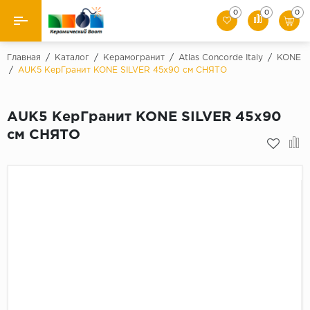
0
0
0
Назад
Главная
/
Каталог
/
Керамогранит
/
Atlas Concorde Italy
/
KONE
/
AUK5 КерГранит KONE SILVER 45x90 см СНЯТО
Производители
AUK5 КерГранит KONE SILVER 45x90
Керамическая плитка
см СНЯТО
Керамогранит
Мозаики
Искусственный камень
Клинкер