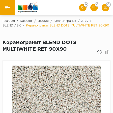
0
0
0
Назад
Главная
/
Каталог
/
Италия
/
Керамогранит
/
ABK
/
BLEND ABK
/
Керамогранит BLEND DOTS MULTIWHITE RET 90X90
Производители
Керамогранит BLEND DOTS
Керамическая плитка
MULTIWHITE RET 90X90
Керамогранит
Мозаики
Искусственный камень
Клинкер