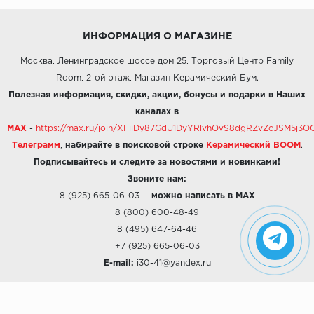
ИНФОРМАЦИЯ О МАГАЗИНЕ
Москва, Ленинградское шоссе дом 25, Торговый Центр Family
Room, 2-ой этаж, Магазин Керамический Бум.
Полезная информация, скидки, акции, бонусы и подарки в Наших
каналах в
MAX
-
https://max.ru/join/XFiiDy87GdU1DyYRlvhOvS8dgRZvZcJSM5j
Телеграмм
,
набирайте в поисковой строке
Керамический BOOM
.
Подписывайтесь и следите за новостями и новинками!
Звоните нам:
8 (925) 665-06-03
-
можно написать в MAX
8 (800) 600-48-49
8 (495) 647-64-46
+7 (925) 665-06-03
E-mail:
i30-41@yandex.ru
О КОМПАНИИ