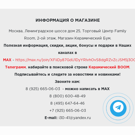
ИНФОРМАЦИЯ О МАГАЗИНЕ
Москва, Ленинградское шоссе дом 25, Торговый Центр Family
Room, 2-ой этаж, Магазин Керамический Бум.
Полезная информация, скидки, акции, бонусы и подарки в Наших
каналах в
MAX
-
https://max.ru/join/XFiiDy87GdU1DyYRlvhOvS8dgRZvZcJSM5j
Телеграмм
,
набирайте в поисковой строке
Керамический BOOM
.
Подписывайтесь и следите за новостями и новинками!
Звоните нам:
8 (925) 665-06-03
-
можно написать в MAX
8 (800) 600-48-49
8 (495) 647-64-46
+7 (925) 665-06-03
E-mail:
i30-41@yandex.ru
О КОМПАНИИ