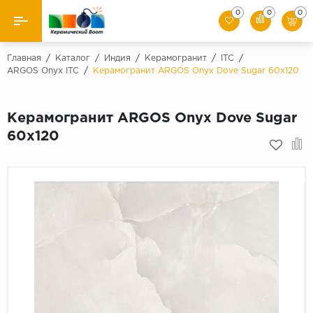
0
0
0
Назад
Главная
/
Каталог
/
Индия
/
Керамогранит
/
ITC
/
ARGOS Onyx ITC
/
Керамогранит ARGOS Onyx Dove Sugar 60x120
Производители
Керамогранит ARGOS Onyx Dove Sugar
Керамическая плитка
60x120
Керамогранит
Мозаики
Искусственный камень
Клинкер