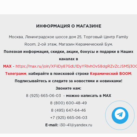
ИНФОРМАЦИЯ О МАГАЗИНЕ
Москва, Ленинградское шоссе дом 25, Торговый Центр Family
Room, 2-ой этаж, Магазин Керамический Бум.
Полезная информация, скидки, акции, бонусы и подарки в Наших
каналах в
MAX
-
https://max.ru/join/XFiiDy87GdU1DyYRlvhOvS8dgRZvZcJSM5j
Телеграмм
,
набирайте в поисковой строке
Керамический BOOM
.
Подписывайтесь и следите за новостями и новинками!
Звоните нам:
8 (925) 665-06-03
-
можно написать в MAX
8 (800) 600-48-49
8 (495) 647-64-46
+7 (925) 665-06-03
E-mail:
i30-41@yandex.ru