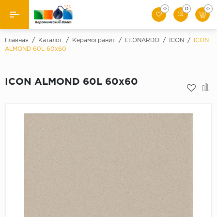
0
0
0
Назад
Главная
/
Каталог
/
Керамогранит
/
LEONARDO
/
ICON
/
ICON
ALMOND 60L 60x60
Производители
ICON ALMOND 60L 60x60
Керамическая плитка
Керамогранит
Мозаики
Искусственный камень
Клинкер