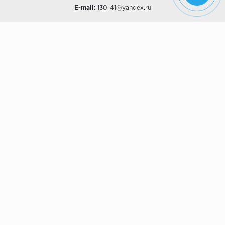
E-mail:
i30-41@yandex.ru
О КОМПАНИИ
Наши дизайны
Хиты продаж
Магазины
О компании
Рассрочки и Кредитование
Политика конфиденциальности
ПОКУПАТЕЛЯМ
Доставка
Самовывоз
Возврат