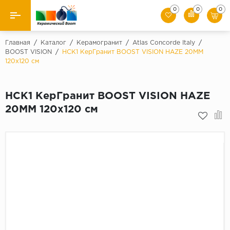
0
0
0
Назад
Главная
/
Каталог
/
Керамогранит
/
Atlas Concorde Italy
/
BOOST VISION
/
HCK1 КерГранит BOOST VISION HAZE 20MM
120x120 см
Производители
Керамическая плитка
HCK1 КерГранит BOOST VISION HAZE
20MM 120x120 см
Керамогранит
Мозаики
Искусственный камень
Клинкер