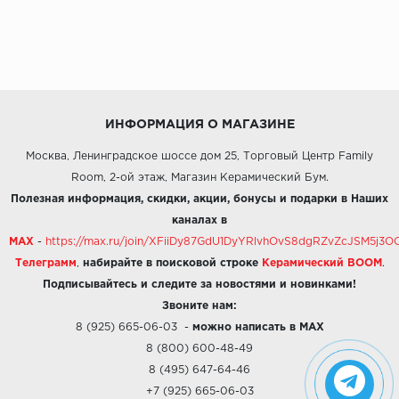
ИНФОРМАЦИЯ О МАГАЗИНЕ
Москва, Ленинградское шоссе дом 25, Торговый Центр Family
Room, 2-ой этаж, Магазин Керамический Бум.
Полезная информация, скидки, акции, бонусы и подарки в Наших
каналах в
MAX
-
https://max.ru/join/XFiiDy87GdU1DyYRlvhOvS8dgRZvZcJSM5j
Телеграмм
,
набирайте в поисковой строке
Керамический BOOM
.
Подписывайтесь и следите за новостями и новинками!
Звоните нам:
8 (925) 665-06-03
-
можно написать в MAX
8 (800) 600-48-49
8 (495) 647-64-46
+7 (925) 665-06-03