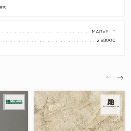
ние
MARVEL T
2,88000
це