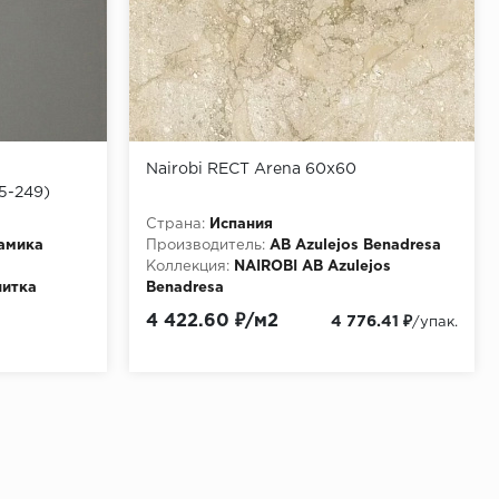
Nairobi RECT Arena 60x60
15-249)
м2)
Страна:
Испания
амика
Производитель:
AB Azulejos Benadresa
Коллекция:
NAIROBI AB Azulejos
литка
Benadresa
Материала:
Керамогранит
4 422.60 ₽/м2
4 776.41 ₽
/упак.