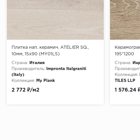
Плитка нап. керамич. ATELIER SQ.,
Керамогра
10мм, 15x90 (MY01L5)
195*1200
Страна:
Италия
Страна:
Ин
Производитель:
Impronta Italgraniti
Производит
(Italy)
Коллекция:
Коллекция:
My Plank
TILES LLP
Особенности:
ATELIER SQ.
Материала:
2 772 ₽/м2
1 576.24 
Особенност
195*1200