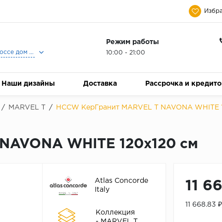
Избра
Режим работы
Москва, Ленинградское шоссе дом 25, Торговый Центр Family Room, 2-ой этаж, Магазин Керамический Бум.
10:00 - 21:00
Наши дизайны
Доставка
Рассрочка и кредит
/
MARVEL T
/
HCCW КерГранит MARVEL T NAVONA WHITE 1
NAVONA WHITE 120x120 см
Atlas Concorde
11 6
Italy
11 668.83 
Коллекция
- MARVEL T