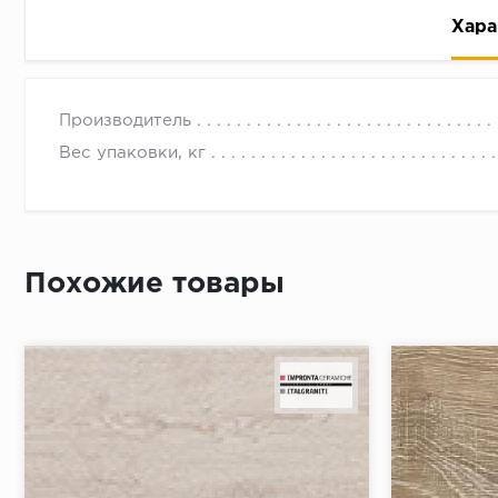
Хара
Производитель
Вес упаковки, кг
Рассрочка беспроцентная: вы не платите за пользо
Высокая вероятность одобрения: до 95%
Похожие товары
Быстрое рассмотрение: решение от банка придет в
Подписание договора доступным способом: в магаз
Одобрение за 1-2 минуты
Срок предоставления кредита от 3 до 36 месяцев С
Достаточно только паспорта