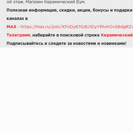
ой этаж, Магазин Керамический Бум.
Полезная информация, скидки, акции, бонусы и подарки
каналах в
MAX
-
https://max.ru/join/XFiiDy87GdU1DyYRlvhOvS8dg
Телеграмм
,
набирайте в поисковой строке
Керамически
Подписывайтесь и следите за новостями и новинками!
Звоните нам:
8 (925) 665-06-03
-
можно написать в MAX
8 (800) 600-48-49
8 (495) 647-64-46
+7 (925) 665-06-03
E-mail:
i30-41@yandex.ru