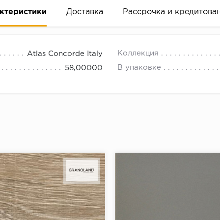
ктеристики
Доставка
Рассрочка и кредитова
Коллекция
Atlas Concorde Italy
В упаковке
58,00000
вание деньгами
ам за 2 минуты прямо в форме заявки на той же страни
ине, на встрече с представителем или по СМС
рок предоставления рассрочки от 3 до 10 месяцев