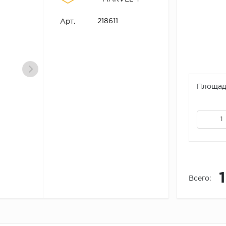
218611
Арт.
Площадь
Всего: