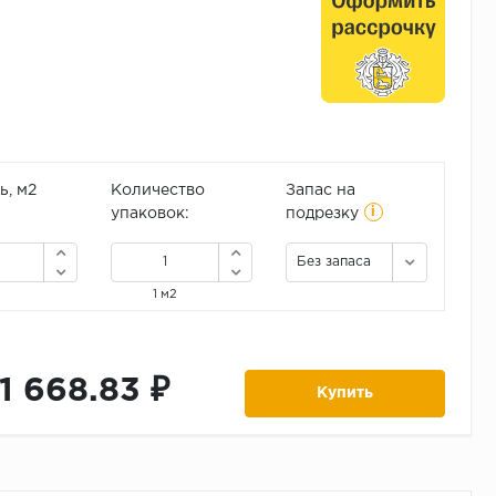
, м2
Количество
Запас на
i
упаковок:
подрезку
Без запаса
1 м2
11 668.83 ₽
Купить