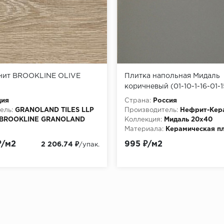
нит BROOKLINE OLIVE
Плитка напольная Мидаль
коричневый (01-10-1-16-01-
38,5х38,5 (0,888м2/63,936
дия
Страна:
Россия
ель:
GRANOLAND TILES LLP
Производитель:
Нефрит-Кер
BROOKLINE GRANOLAND
Коллекция:
Мидаль 20х40
Материала:
Керамическая п
Керамогранит
₽/м2
995 ₽/м2
2 206.74 ₽
/упак.
и:
BROOKLINE OLIVE