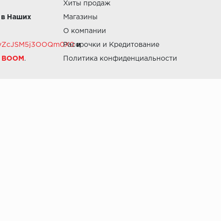
Хиты продаж
 в Наших
Магазины
О компании
RZvZcJSM5j3OOQm0X0
Рассрочки и Кредитование
и
й BOOM
.
Политика конфиденциальности