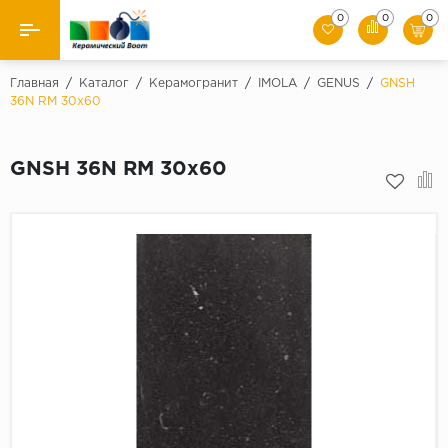
0
0
0
Назад
Главная
/
Каталог
/
Керамогранит
/
IMOLA
/
GENUS
/
GNSH
36N RM 30x60
Производители
GNSH 36N RM 30x60
Керамическая плитка
Керамогранит
Мозаики
Искусственный камень
Клинкер