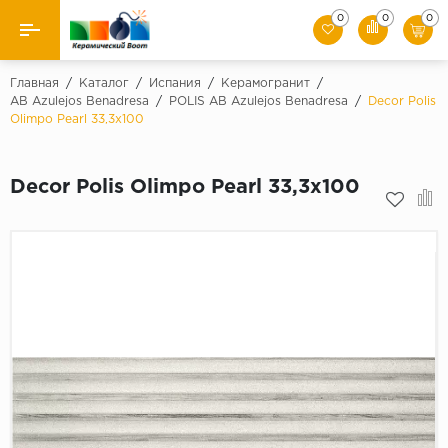
0
0
0
Назад
Главная
/
Каталог
/
Испания
/
Керамогранит
/
AB Azulejos Benadresa
/
POLIS AB Azulejos Benadresa
/
Decor Polis
Olimpo Pearl 33,3x100
Производители
Керамическая плитка
Decor Polis Olimpo Pearl 33,3x100
Керамогранит
Мозаики
Искусственный камень
Клинкер