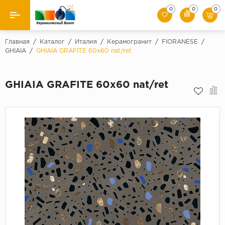
0
0
0
Назад
Главная
/
Каталог
/
Италия
/
Керамогранит
/
FIORANESE
/
GHIAIA
/
GHIAIA GRAFITE 60x60 nat/ret
Производители
GHIAIA GRAFITE 60x60 nat/ret
Керамическая плитка
Керамогранит
Мозаики
Искусственный камень
Клинкер