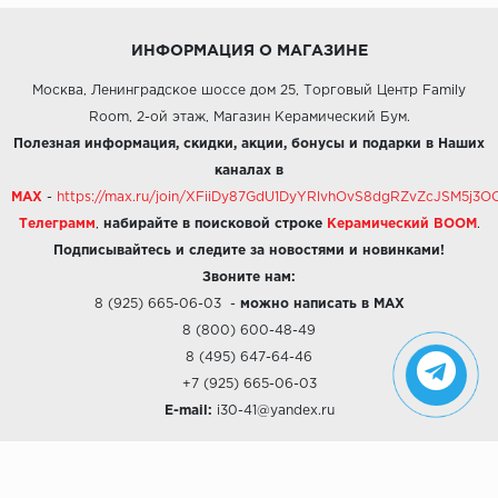
ИНФОРМАЦИЯ О МАГАЗИНЕ
Москва, Ленинградское шоссе дом 25, Торговый Центр Family
Room, 2-ой этаж, Магазин Керамический Бум.
Полезная информация, скидки, акции, бонусы и подарки в Наших
каналах в
MAX
-
https://max.ru/join/XFiiDy87GdU1DyYRlvhOvS8dgRZvZcJSM5j
Телеграмм
,
набирайте в поисковой строке
Керамический BOOM
.
Подписывайтесь и следите за новостями и новинками!
Звоните нам:
8 (925) 665-06-03
-
можно написать в MAX
8 (800) 600-48-49
8 (495) 647-64-46
+7 (925) 665-06-03
E-mail:
i30-41@yandex.ru
О КОМПАНИИ
Наши дизайны