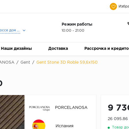
Избра
Режим работы
Москва, Ленинградское шоссе дом 25, Торговый Центр Family Room, 2-ой этаж, Магазин Керамический Бум.
10:00 - 21:00
Наши дизайны
Доставка
Рассрочка и кредит
ANOSA
/
Gent
/
Gent Stone 3D Roble 59,6x150
0
9 73
PORCELANOSA
26 095.86
Испания
Товар до