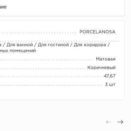
ние
PORCELANOSA
 / Для ванной / Для гостиной / Для коридора /
нных помещений
Матовая
Коричневый
47,67
це
3 шт