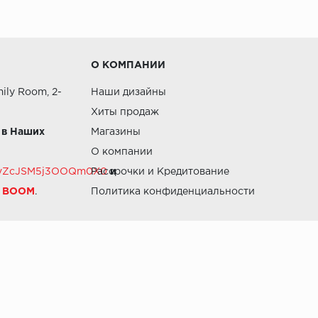
О КОМПАНИИ
ily Room, 2-
Наши дизайны
Хиты продаж
 в Наших
Магазины
О компании
RZvZcJSM5j3OOQm0X0
Рассрочки и Кредитование
и
й BOOM
.
Политика конфиденциальности