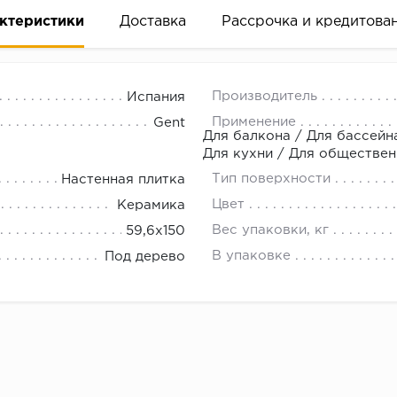
ктеристики
Доставка
Рассрочка и кредитова
Производитель
Испания
Применение
Gent
Для балкона / Для бассейна
Для кухни / Для обществе
Тип поверхности
Настенная плитка
вание деньгами
Цвет
Керамика
Вес упаковки, кг
59,6x150
ам за 2 минуты прямо в форме заявки на той же страни
В упаковке
Под дерево
ине, на встрече с представителем или по СМС
рок предоставления рассрочки от 3 до 10 месяцев