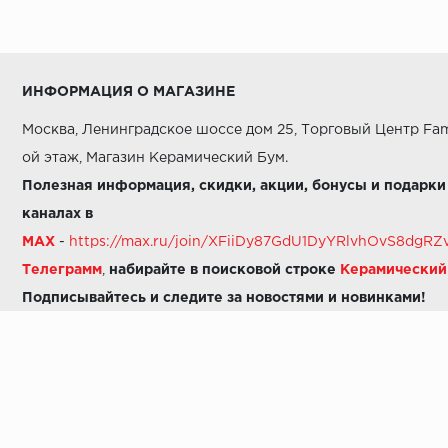
ИНФОРМАЦИЯ О МАГАЗИНЕ
Москва, Ленинградское шоссе дом 25, Торговый Центр Fam
ой этаж, Магазин Керамический Бум.
Полезная информация, скидки, акции, бонусы и подарки
каналах в
MAX
-
https://max.ru/join/XFiiDy87GdU1DyYRlvhOvS8dg
Телеграмм
,
набирайте в поисковой строке
Керамически
Подписывайтесь и следите за новостями и новинками!
Звоните нам:
8 (925) 665-06-03
-
можно написать в MAX
8 (800) 600-48-49
8 (495) 647-64-46
+7 (925) 665-06-03