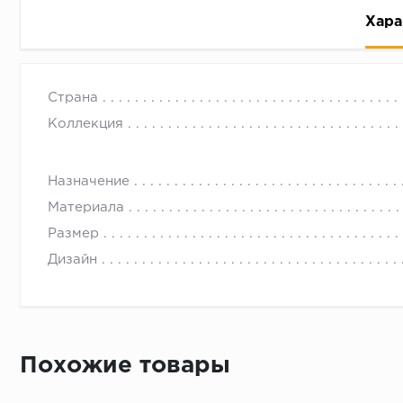
Хара
Страна
Коллекция
Назначение
Рассрочка беспроцентная: вы не платите за пользо
Материала
Высокая вероятность одобрения: до 95%
Размер
Быстрое рассмотрение: решение от банка придет в
Дизайн
Подписание договора доступным способом: в магаз
Одобрение за 1-2 минуты
Срок предоставления кредита от 3 до 36 месяцев С
Достаточно только паспорта
Похожие товары