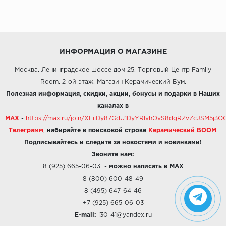
ИНФОРМАЦИЯ О МАГАЗИНЕ
Москва, Ленинградское шоссе дом 25, Торговый Центр Family
Room, 2-ой этаж, Магазин Керамический Бум.
Полезная информация, скидки, акции, бонусы и подарки в Наших
каналах в
MAX
-
https://max.ru/join/XFiiDy87GdU1DyYRlvhOvS8dgRZvZcJSM5j
Телеграмм
,
набирайте в поисковой строке
Керамический BOOM
.
Подписывайтесь и следите за новостями и новинками!
Звоните нам:
8 (925) 665-06-03
-
можно написать в MAX
8 (800) 600-48-49
8 (495) 647-64-46
+7 (925) 665-06-03
E-mail:
i30-41@yandex.ru