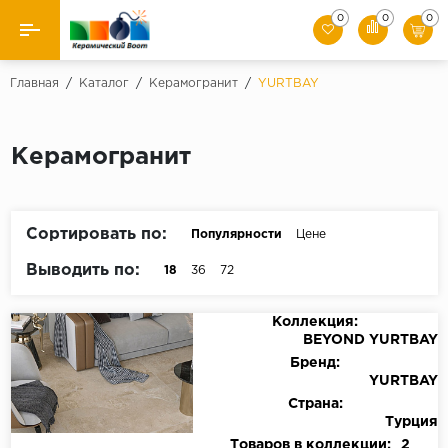
0
0
0
Назад
Главная
/
Каталог
/
Керамогранит
/
YURTBAY
Производители
Керамогранит
Керамическая плитка
Керамогранит
Сортировать по:
Популярности
Цене
Мозаики
Выводить по:
18
36
72
Искусственный камень
Коллекция:
BEYOND YURTBAY
Клинкер
Бренд:
YURTBAY
Страна:
Турция
Товаров в коллекции:
2