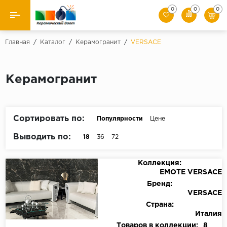
0
0
0
Назад
Главная
/
Каталог
/
Керамогранит
/
VERSACE
Производители
Керамогранит
Керамическая плитка
Керамогранит
Сортировать по:
Популярности
Цене
Мозаики
Выводить по:
18
36
72
Искусственный камень
Коллекция:
EMOTE VERSACE
Клинкер
Бренд:
VERSACE
Страна:
Италия
Товаров в коллекции:
8