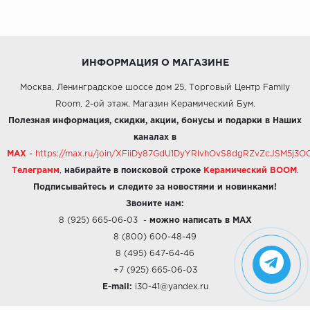
ИНФОРМАЦИЯ О МАГАЗИНЕ
Москва, Ленинградское шоссе дом 25, Торговый Центр Family
Room, 2-ой этаж, Магазин Керамический Бум.
Полезная информация, скидки, акции, бонусы и подарки в Наших
каналах в
MAX
-
https://max.ru/join/XFiiDy87GdU1DyYRlvhOvS8dgRZvZcJSM5j
Телеграмм
,
набирайте в поисковой строке
Керамический BOOM
.
Подписывайтесь и следите за новостями и новинками!
Звоните нам:
8 (925) 665-06-03
-
можно написать в MAX
8 (800) 600-48-49
8 (495) 647-64-46
+7 (925) 665-06-03
E-mail:
i30-41@yandex.ru