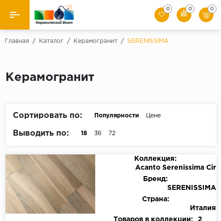
0
0
0
Назад
Главная
/
Каталог
/
Керамогранит
/
SERENISSIMA
Производители
Керамогранит
Керамическая плитка
Керамогранит
Сортировать по:
Популярности
Цене
Мозаики
Выводить по:
18
36
72
Искусственный камень
Коллекция:
Acanto Serenissima Cir
Клинкер
Бренд:
SERENISSIMA
Страна:
Италия
Товаров в коллекции:
2