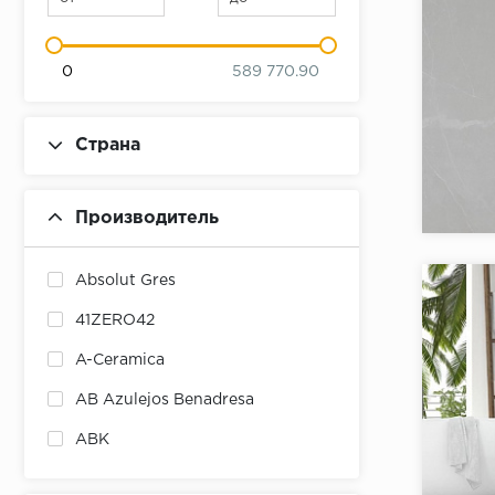
0
589 770.90
Страна
Коллекци
Бренд:
Производитель
Страна:
Товаров 
Absolut Gres
41ZERO42
A-Ceramica
AB Azulejos Benadresa
ABK
ABSOLUT KERAMIKA
Коллекци