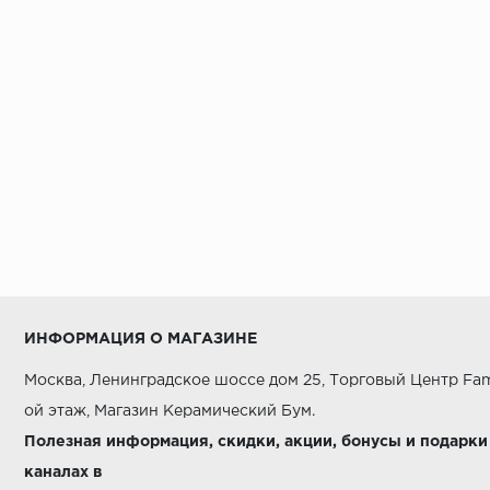
Alaplana
Alborz Ceramic
Alma Ceramica
Alpas
AltaCera
Ametis
Amin Tile Co.
Aparici
Apavisa
ИНФОРМАЦИЯ О МАГАЗИНЕ
Arcadia Ceramica
Москва, Ленинградское шоссе дом 25, Торговый Центр Fam
Arcana Ceramica
ой этаж, Магазин Керамический Бум.
Argenta
Полезная информация, скидки, акции, бонусы и подарки
каналах в
Armano