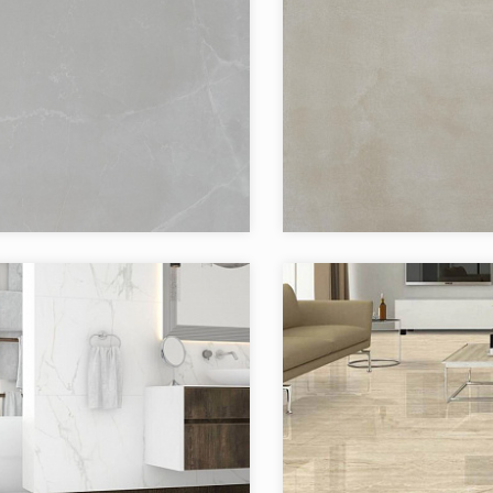
я:
AMANI MARBLE
Коллекция:
BA
RAK
Бренд:
Страна:
в коллекции:
3
Товаров в коллекции:
Коллекция:
Traverti
я:
ROYAL MARBLE