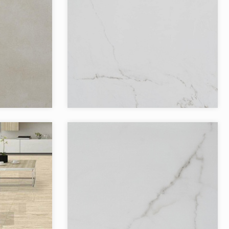
SIC CONCRETE
Коллекция:
INDUS
RAK
Бренд:
RAK
Страна:
1
Товаров в коллекции:
4
no ART&NATURA
Коллекция:
VERSILIA MARBLE