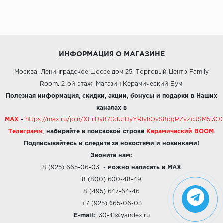
ИНФОРМАЦИЯ О МАГАЗИНЕ
Москва, Ленинградское шоссе дом 25, Торговый Центр Family
Room, 2-ой этаж, Магазин Керамический Бум.
Полезная информация, скидки, акции, бонусы и подарки в Наших
каналах в
MAX
-
https://max.ru/join/XFiiDy87GdU1DyYRlvhOvS8dgRZvZcJSM5j
Телеграмм
,
набирайте в поисковой строке
Керамический BOOM
.
Подписывайтесь и следите за новостями и новинками!
Звоните нам:
8 (925) 665-06-03
-
можно написать в MAX
8 (800) 600-48-49
8 (495) 647-64-46
+7 (925) 665-06-03
E-mail:
i30-41@yandex.ru