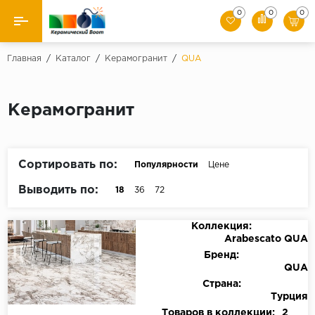
0
0
0
Назад
Главная
/
Каталог
/
Керамогранит
/
QUA
Производители
Керамогранит
Керамическая плитка
Керамогранит
Сортировать по:
Популярности
Цене
Мозаики
Выводить по:
18
36
72
Искусственный камень
Коллекция:
Arabescato QUA
Клинкер
Бренд:
QUA
Страна:
Турция
Товаров в коллекции:
2