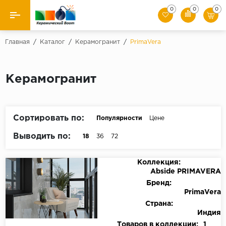
0
0
0
Назад
Главная
/
Каталог
/
Керамогранит
/
PrimaVera
Производители
Керамогранит
Керамическая плитка
Керамогранит
Сортировать по:
Популярности
Цене
Мозаики
Выводить по:
18
36
72
Искусственный камень
Коллекция:
Abside PRIMAVERA
Клинкер
Бренд:
PrimaVera
Страна:
Индия
Товаров в коллекции:
1