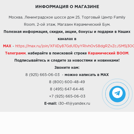
ИНФОРМАЦИЯ О МАГАЗИНЕ
Москва, Ленинградское шоссе дом 25, Торговый Центр Family
Room, 2-ой этаж, Магазин Керамический Бум.
Полезная информация, скидки, акции, бонусы и подарки в Наших
каналах в
MAX
-
https://max.ru/join/XFiiDy87GdU1DyYRlvhOvS8dgRZvZcJSM5j
Телеграмм
,
набирайте в поисковой строке
Керамический BOOM
.
Подписывайтесь и следите за новостями и новинками!
Звоните нам:
8 (925) 665-06-03
-
можно написать в MAX
8 (800) 600-48-49
8 (495) 647-64-46
+7 (925) 665-06-03
E-mail:
i30-41@yandex.ru
О КОМПАНИИ
Наши дизайны
Хиты продаж