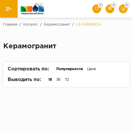
0
0
0
Назад
Главная
/
Каталог
/
Керамогранит
/
LA FABBRICA
Производители
Керамогранит
Керамическая плитка
Керамогранит
Сортировать по:
Популярности
Цене
Мозаики
Выводить по:
18
36
72
Искусственный камень
Клинкер