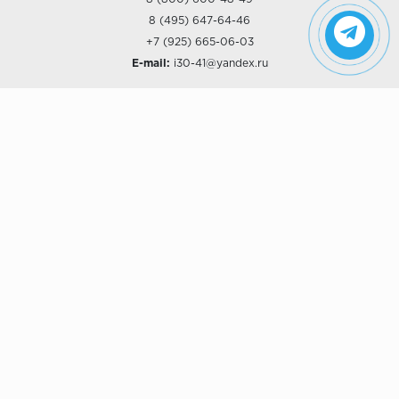
8 (495) 647-64-46
+7 (925) 665-06-03
E-mail:
i30-41@yandex.ru
О КОМПАНИИ
Наши дизайны
Хиты продаж
Магазины
О компании
Рассрочки и Кредитование
Политика конфиденциальности
ПОКУПАТЕЛЯМ
Доставка
Самовывоз
Возврат