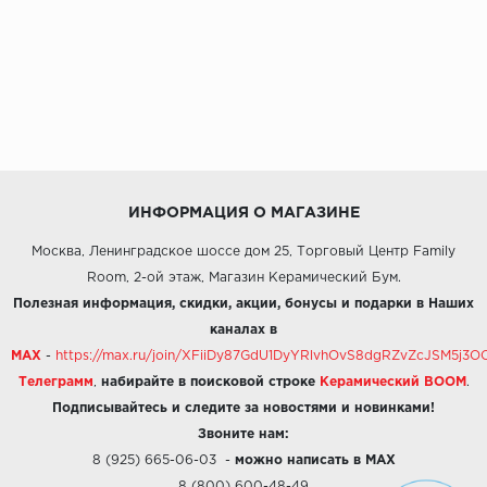
ИНФОРМАЦИЯ О МАГАЗИНЕ
Москва, Ленинградское шоссе дом 25, Торговый Центр Family
Room, 2-ой этаж, Магазин Керамический Бум.
Полезная информация, скидки, акции, бонусы и подарки в Наших
каналах в
MAX
-
https://max.ru/join/XFiiDy87GdU1DyYRlvhOvS8dgRZvZcJSM5j
Телеграмм
,
набирайте в поисковой строке
Керамический BOOM
.
Подписывайтесь и следите за новостями и новинками!
Звоните нам:
8 (925) 665-06-03
-
можно написать в MAX
8 (800) 600-48-49