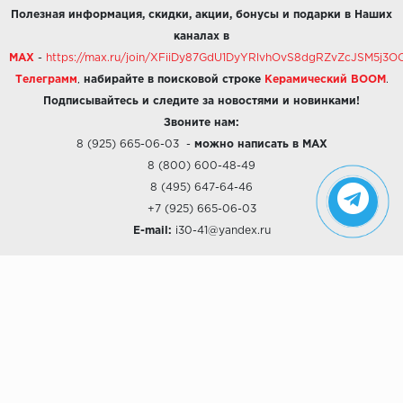
Полезная информация, скидки, акции, бонусы и подарки в Наших
каналах в
MAX
-
https://max.ru/join/XFiiDy87GdU1DyYRlvhOvS8dgRZvZcJSM5j
Телеграмм
,
набирайте в поисковой строке
Керамический BOOM
.
Подписывайтесь и следите за новостями и новинками!
Звоните нам:
8 (925) 665-06-03
-
можно написать в MAX
8 (800) 600-48-49
8 (495) 647-64-46
+7 (925) 665-06-03
E-mail:
i30-41@yandex.ru
О КОМПАНИИ
Наши дизайны
Хиты продаж
Магазины
О компании
Рассрочки и Кредитование