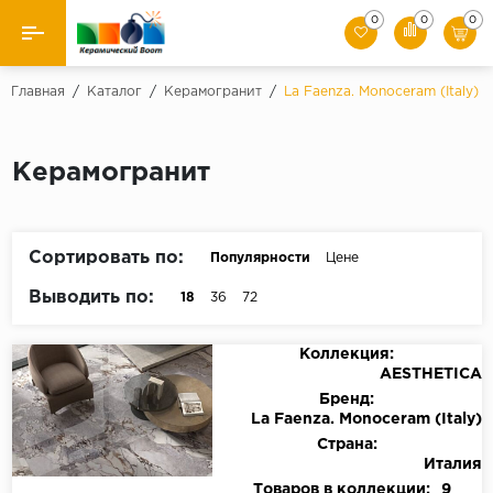
0
0
0
Назад
Главная
/
Каталог
/
Керамогранит
/
La Faenza. Monoceram (Italy)
Производители
Керамогранит
Керамическая плитка
Керамогранит
Сортировать по:
Популярности
Цене
Мозаики
Выводить по:
18
36
72
Искусственный камень
Коллекция:
AESTHETICA
Клинкер
Бренд:
La Faenza. Monoceram (Italy)
Страна:
Италия
Товаров в коллекции:
9