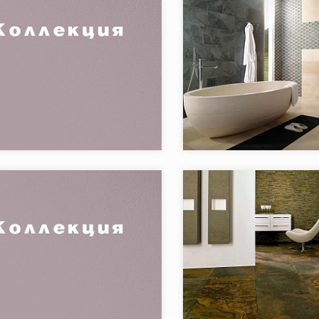
я:
Linkfloor
Коллекция:
Marble L'A
L'ANTIC COLONIAL
Бренд:
L'AN
Испания
Страна:
в коллекции:
4
Товаров в коллекции:
я:
Quartzit
Коллекция:
Slate L'A