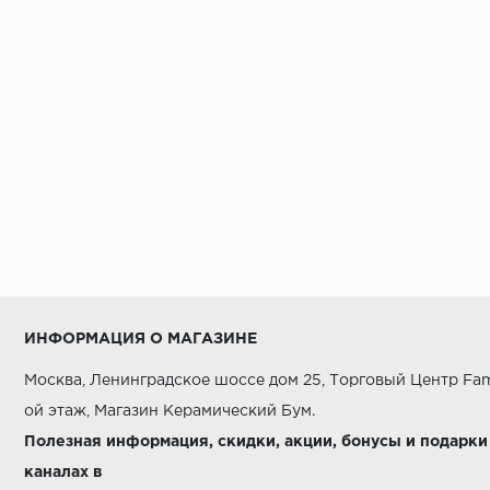
Alaplana
Alborz Ceramic
Alma Ceramica
Alpas
AltaCera
Ametis
Amin Tile Co.
Aparici
Apavisa
ИНФОРМАЦИЯ О МАГАЗИНЕ
Arcadia Ceramica
Москва, Ленинградское шоссе дом 25, Торговый Центр Fam
Arcana Ceramica
ой этаж, Магазин Керамический Бум.
Argenta
Полезная информация, скидки, акции, бонусы и подарки
каналах в
Armano