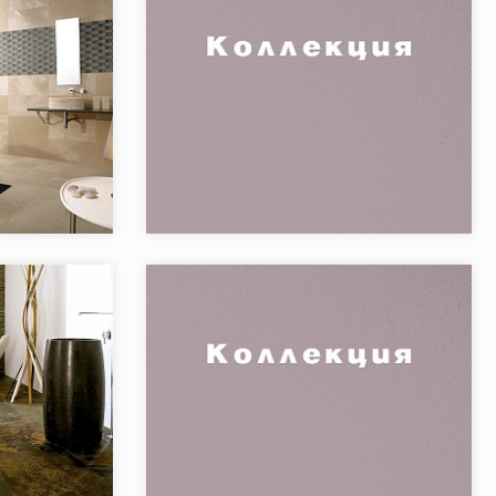
NTIC COLONIAL
Коллекция:
Mosaics Collection
TIC COLONIAL
Бренд:
L'ANTIC COLONIAL
Испания
Страна:
Испания
5
Товаров в коллекции:
2
NTIC COLONIAL
Коллекция:
Travertin