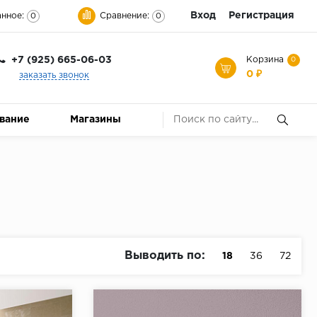
Вход
Регистрация
нное:
Сравнение:
0
0
+7 (925) 665-06-03
Корзина
0
0 ₽
заказать звонок
ование
Магазины
Выводить по:
18
36
72