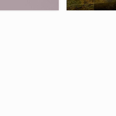
L'ANTIC COLONIAL
Бренд:
L'AN
Испания
Страна:
в коллекции:
1
Товаров в коллекции: