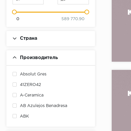
0
589 770.90
Страна
Коллекци
Бренд:
Производитель
Страна:
Товаров 
Absolut Gres
41ZERO42
A-Ceramica
AB Azulejos Benadresa
ABK
ABSOLUT KERAMIKA
Коллекци