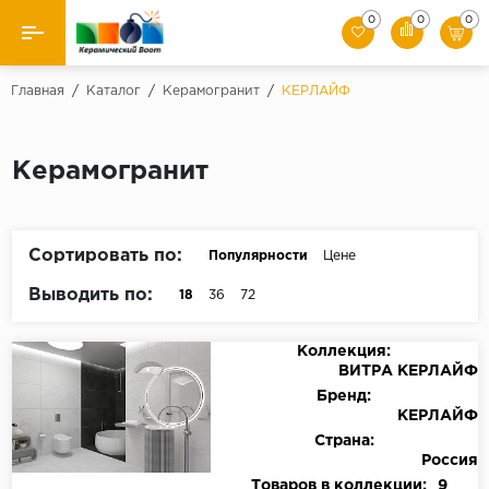
0
0
0
Назад
Главная
/
Каталог
/
Керамогранит
/
КЕРЛАЙФ
Производители
Керамогранит
Керамическая плитка
Керамогранит
Сортировать по:
Популярности
Цене
Мозаики
Выводить по:
18
36
72
Искусственный камень
Коллекция:
ВИТРА КЕРЛАЙФ
Клинкер
Бренд:
КЕРЛАЙФ
Страна:
Россия
Товаров в коллекции:
9