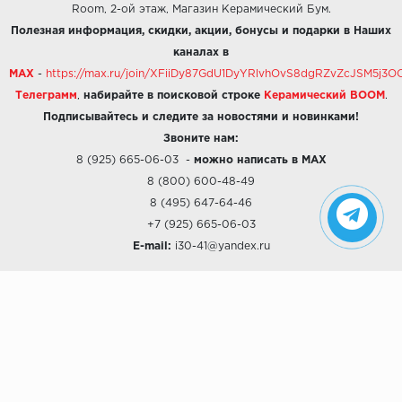
Room, 2-ой этаж, Магазин Керамический Бум.
Полезная информация, скидки, акции, бонусы и подарки в Наших
каналах в
MAX
-
https://max.ru/join/XFiiDy87GdU1DyYRlvhOvS8dgRZvZcJSM5j
Телеграмм
,
набирайте в поисковой строке
Керамический BOOM
.
Подписывайтесь и следите за новостями и новинками!
Звоните нам:
8 (925) 665-06-03
-
можно написать в MAX
8 (800) 600-48-49
8 (495) 647-64-46
+7 (925) 665-06-03
E-mail:
i30-41@yandex.ru
О КОМПАНИИ
Наши дизайны
Хиты продаж
Магазины
О компании
Рассрочки и Кредитование