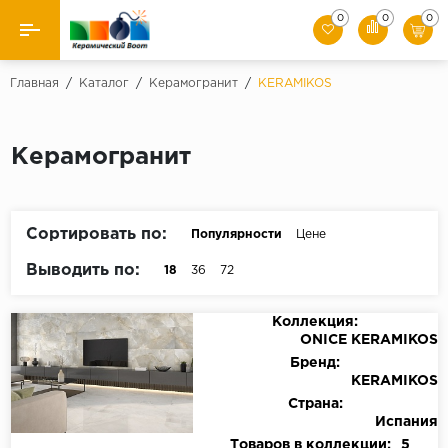
0
0
0
Назад
Главная
/
Каталог
/
Керамогранит
/
KERAMIKOS
Производители
Керамогранит
Керамическая плитка
Керамогранит
Сортировать по:
Популярности
Цене
Мозаики
Выводить по:
18
36
72
Искусственный камень
Коллекция:
ONICE KERAMIKOS
Клинкер
Бренд:
KERAMIKOS
Страна:
Испания
Товаров в коллекции:
5