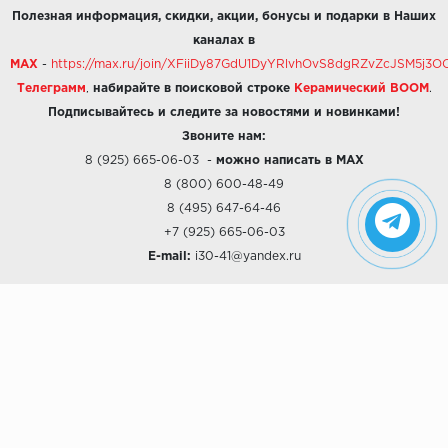
Полезная информация, скидки, акции, бонусы и подарки в Наших
каналах в
MAX
-
https://max.ru/join/XFiiDy87GdU1DyYRlvhOvS8dgRZvZcJSM5j
Телеграмм
,
набирайте в поисковой строке
Керамический BOOM
.
Подписывайтесь и следите за новостями и новинками!
Звоните нам:
8 (925) 665-06-03
-
можно написать в MAX
8 (800) 600-48-49
8 (495) 647-64-46
+7 (925) 665-06-03
E-mail:
i30-41@yandex.ru
О КОМПАНИИ
Наши дизайны
Хиты продаж
Магазины
О компании
Рассрочки и Кредитование