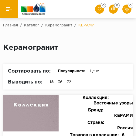
0
0
0
Назад
Главная
/
Каталог
/
Керамогранит
/
КЕРАМИ
Производители
Керамогранит
Керамическая плитка
Керамогранит
Сортировать по:
Популярности
Цене
Мозаики
Выводить по:
18
36
72
Искусственный камень
Коллекция:
Восточные узоры
Клинкер
Бренд:
КЕРАМИ
Страна:
Россия
Товаров в коллекции:
6