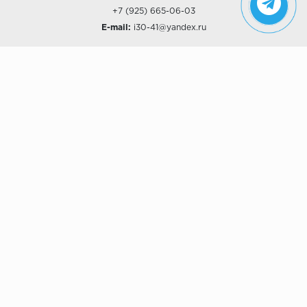
+7 (925) 665-06-03
E-mail:
i30-41@yandex.ru
О КОМПАНИИ
Наши дизайны
Хиты продаж
Магазины
О компании
Рассрочки и Кредитование
Политика конфиденциальности
ПОКУПАТЕЛЯМ
Доставка
Самовывоз
Возврат