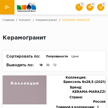
0
0
0
Назад
Главная
/
Каталог
/
Керамогранит
/
KЕRАМА-МАRАZZI
Производители
Керамогранит
Керамическая плитка
Керамогранит
Сортировать по:
Популярности
Цене
Мозаики
Выводить по:
18
36
72
Искусственный камень
Коллекция:
Брюссель 6х28,5 (2021)
Клинкер
Бренд:
KЕRАМА-МАRАZZI
Страна:
Россия
Товаров в коллекции:
1