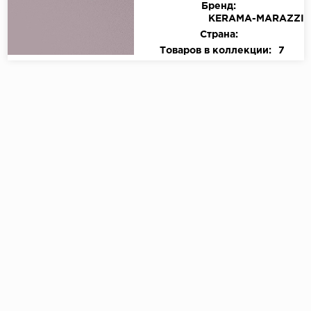
Бренд:
KЕRАМА-МАRАZZI
Страна:
Товаров в коллекции:
7