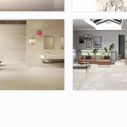
Keope
Бренд:
Италия
Страна:
в коллекции:
28
Товаров в коллекции:
я:
OMNIA KEOPE
Коллекция:
Keope
Бренд:
Италия
Страна:
в коллекции:
3
Товаров в коллекции: