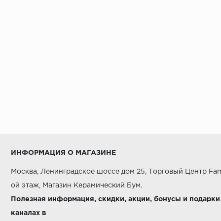
Alaplana
Alborz Ceramic
Alma Ceramica
Alpas
AltaCera
Ametis
Amin Tile Co.
Aparici
Apavisa
ИНФОРМАЦИЯ О МАГАЗИНЕ
Arcadia Ceramica
Москва, Ленинградское шоссе дом 25, Торговый Центр Fam
Arcana Ceramica
ой этаж, Магазин Керамический Бум.
Argenta
Полезная информация, скидки, акции, бонусы и подарки
каналах в
Armano