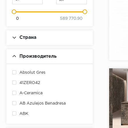
0
589 770.90
Страна
Коллекци
Бренд:
Производитель
Страна:
Товаров 
Absolut Gres
41ZERO42
A-Ceramica
AB Azulejos Benadresa
ABK
ABSOLUT KERAMIKA
Коллекци