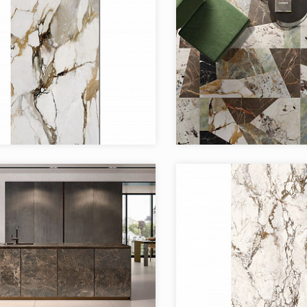
я:
9Cento
Коллекция:
9
Keope
Бренд:
Италия
Страна:
в коллекции:
3
Товаров в коллекции:
я:
ELEMENTS LUX KEOPE
Коллекция: