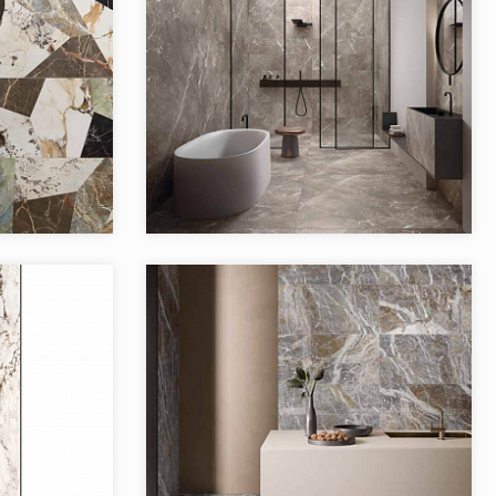
CENTO KEOPE
Коллекция:
ECLECTIC KEOPE
Keope
Бренд:
Keope
Италия
Страна:
Италия
9
Товаров в коллекции:
7
Interno4
Коллекция:
INTERNO4 KEOPE