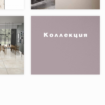
Keope
Бренд:
Keope
Италия
Страна:
Италия
2
Товаров в коллекции:
7
Onice
Коллекция:
ONICE
Keope
Бренд:
Италия
Страна:
1
Товаров в коллекции: