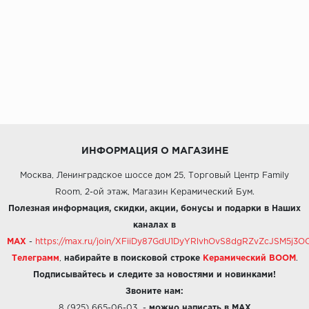
ИНФОРМАЦИЯ О МАГАЗИНЕ
Москва, Ленинградское шоссе дом 25, Торговый Центр Family
Room, 2-ой этаж, Магазин Керамический Бум.
Полезная информация, скидки, акции, бонусы и подарки в Наших
каналах в
MAX
-
https://max.ru/join/XFiiDy87GdU1DyYRlvhOvS8dgRZvZcJSM5j
Телеграмм
,
набирайте в поисковой строке
Керамический BOOM
.
Подписывайтесь и следите за новостями и новинками!
Звоните нам:
8 (925) 665-06-03
-
можно написать в MAX