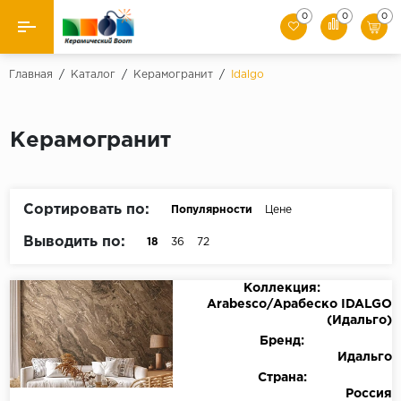
0
0
0
Назад
Главная
/
Каталог
/
Керамогранит
/
Idalgo
Производители
Керамогранит
Керамическая плитка
Керамогранит
Сортировать по:
Популярности
Цене
Мозаики
Выводить по:
18
36
72
Искусственный камень
Коллекция:
Arabesco/Арабеско IDALGO
Клинкер
(Идальго)
Бренд:
Идальго
Страна:
Россия