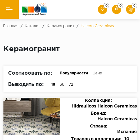
0
0
0
Назад
Главная
/
Каталог
/
Керамогранит
/
Halcon Ceramicas
Производители
Керамогранит
Керамическая плитка
Керамогранит
Сортировать по:
Популярности
Цене
Мозаики
Выводить по:
18
36
72
Искусственный камень
Коллекция:
Hidraulicos Halcon Ceramicas
Клинкер
Бренд:
Halcon Ceramicas
Страна:
Испания
Товаров в коллекции:
10