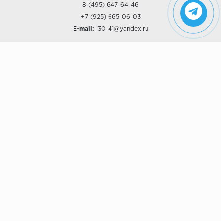
8 (495) 647-64-46
+7 (925) 665-06-03
E-mail:
i30-41@yandex.ru
О КОМПАНИИ
Наши дизайны
Хиты продаж
Магазины
О компании
Рассрочки и Кредитование
Политика конфиденциальности
ПОКУПАТЕЛЯМ
Доставка
Самовывоз
Возврат