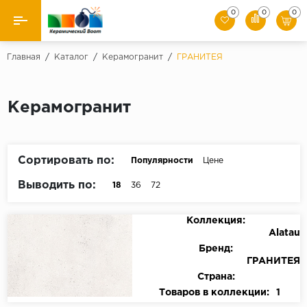
0
0
0
Назад
Главная
/
Каталог
/
Керамогранит
/
ГРАНИТЕЯ
Производители
Керамогранит
Керамическая плитка
Керамогранит
Сортировать по:
Популярности
Цене
Мозаики
Выводить по:
18
36
72
Искусственный камень
Коллекция:
Alatau
Клинкер
Бренд:
ГРАНИТЕЯ
Страна:
Товаров в коллекции:
1