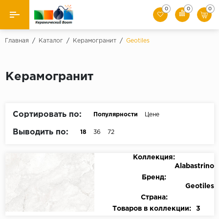
0
0
0
Назад
Главная
/
Каталог
/
Керамогранит
/
Geotiles
Производители
Керамогранит
Керамическая плитка
Керамогранит
Сортировать по:
Популярности
Цене
Мозаики
Выводить по:
18
36
72
Искусственный камень
Коллекция:
Alabastrino
Клинкер
Бренд:
Geotiles
Страна:
Товаров в коллекции:
3