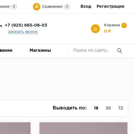
Вход
Регистрация
нное:
Сравнение:
0
0
+7 (925) 665-06-03
Корзина
0
0 ₽
заказать звонок
ование
Магазины
Выводить по:
18
36
72