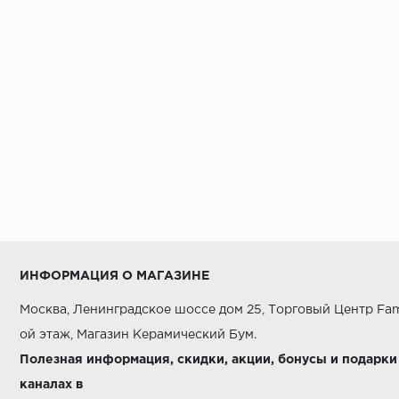
Alaplana
Alborz Ceramic
Alma Ceramica
Alpas
AltaCera
Ametis
Amin Tile Co.
Aparici
Apavisa
ИНФОРМАЦИЯ О МАГАЗИНЕ
Arcadia Ceramica
Москва, Ленинградское шоссе дом 25, Торговый Центр Fam
Arcana Ceramica
ой этаж, Магазин Керамический Бум.
Argenta
Полезная информация, скидки, акции, бонусы и подарки
каналах в
Armano