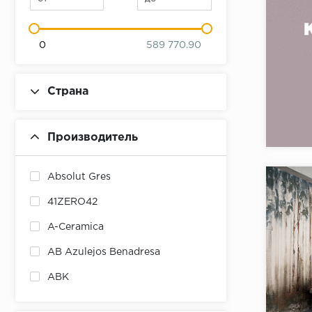
0
589 770.90
Страна
Коллекци
Бренд:
Производитель
Страна:
Товаров 
Absolut Gres
41ZERO42
A-Ceramica
AB Azulejos Benadresa
ABK
ABSOLUT KERAMIKA
Коллекци