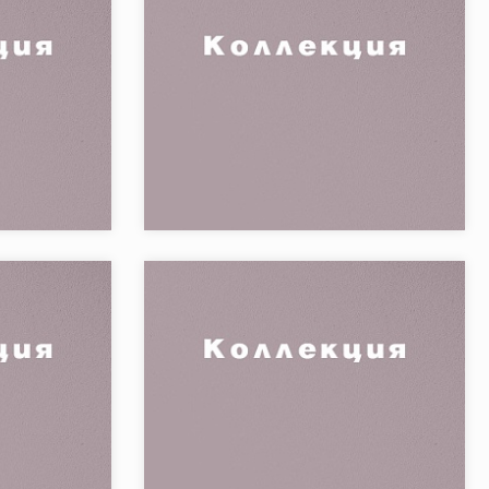
OUND FONDO
Коллекция:
BACKGROUND LINE 1.44м2
1.44м2 = 28 кг
= 28 кг
FONDOVALLE
Бренд:
FONDOVALLE
Страна:
4
Товаров в коллекции:
4
 11 MM 60*60
Коллекция:
ROYAL TRAVERTINO 8.5