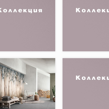
Коллекция:
BACKGR
я:
BACKGROUND 120x278
FONDOVALLE
Бренд:
Страна:
в коллекции:
2
Товаров в коллекции:
Коллекция:
PORTLAND
я:
DREAM FONDOVALLE