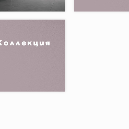
1.08 m2
FONDOVALLE
Бренд:
Италия
Страна:
в коллекции:
6
Товаров в коллекции:
я:
ROYAL TRAVERTINO WAVY
8.5 mm
FONDOVALLE
в коллекции:
4