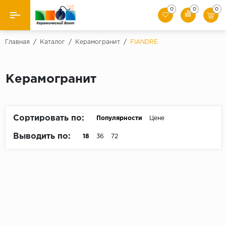
0
0
0
Назад
Главная
/
Каталог
/
Керамогранит
/
FIANDRE
Производители
Керамогранит
Керамическая плитка
Керамогранит
Сортировать по:
Популярности
Цене
Мозаики
Выводить по:
18
36
72
Искусственный камень
Клинкер