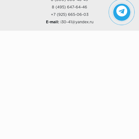
8 (495) 647-64-46
+7 (925) 665-06-03
E-mail:
i30-41@yandex.ru
О КОМПАНИИ
Наши дизайны
Хиты продаж
Магазины
О компании
Рассрочки и Кредитование
Политика конфиденциальности
ПОКУПАТЕЛЯМ
Доставка
Самовывоз
Возврат