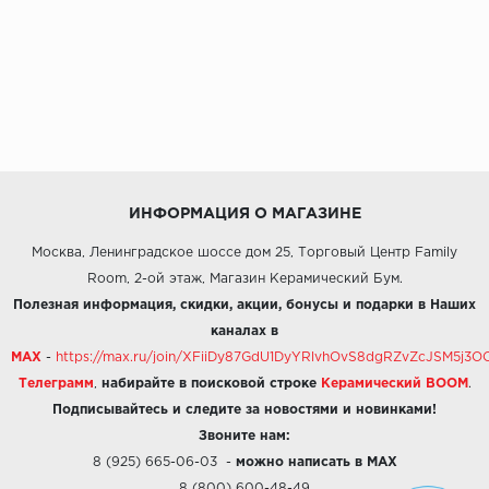
ИНФОРМАЦИЯ О МАГАЗИНЕ
Москва, Ленинградское шоссе дом 25, Торговый Центр Family
Room, 2-ой этаж, Магазин Керамический Бум.
Полезная информация, скидки, акции, бонусы и подарки в Наших
каналах в
MAX
-
https://max.ru/join/XFiiDy87GdU1DyYRlvhOvS8dgRZvZcJSM5j
Телеграмм
,
набирайте в поисковой строке
Керамический BOOM
.
Подписывайтесь и следите за новостями и новинками!
Звоните нам:
8 (925) 665-06-03
-
можно написать в MAX
8 (800) 600-48-49