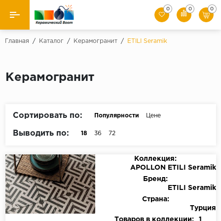
0
0
0
Назад
Главная
/
Каталог
/
Керамогранит
/
ETILI Seramik
Производители
Керамогранит
Керамическая плитка
Керамогранит
Сортировать по:
Популярности
Цене
Мозаики
Выводить по:
18
36
72
Искусственный камень
Коллекция:
APOLLON ETILI Seramik
Клинкер
Бренд:
ETILI Seramik
Страна:
Турция
Товаров в коллекции:
1