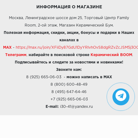
ИНФОРМАЦИЯ О МАГАЗИНЕ
Москва, Ленинградское шоссе дом 25, Торговый Центр Family
Room, 2-ой этаж, Магазин Керамический Бум.
Полезная информация, скидки, акции, бонусы и подарки в Наших
каналах в
MAX
-
https://max.ru/join/XFiiDy87GdU1DyYRlvhOvS8dgRZvZcJSM5j
Телеграмм
,
набирайте в поисковой строке
Керамический BOOM
.
Подписывайтесь и следите за новостями и новинками!
Звоните нам:
8 (925) 665-06-03
-
можно написать в MAX
8 (800) 600-48-49
8 (495) 647-64-46
+7 (925) 665-06-03
E-mail:
i30-41@yandex.ru
О КОМПАНИИ
Наши дизайны
Хиты продаж