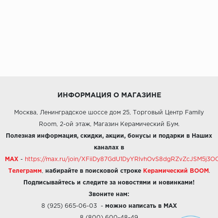
ИНФОРМАЦИЯ О МАГАЗИНЕ
Москва, Ленинградское шоссе дом 25, Торговый Центр Family
Room, 2-ой этаж, Магазин Керамический Бум.
Полезная информация, скидки, акции, бонусы и подарки в Наших
каналах в
MAX
-
https://max.ru/join/XFiiDy87GdU1DyYRlvhOvS8dgRZvZcJSM5j
Телеграмм
,
набирайте в поисковой строке
Керамический BOOM
.
Подписывайтесь и следите за новостями и новинками!
Звоните нам:
8 (925) 665-06-03
-
можно написать в MAX
8 (800) 600-48-49