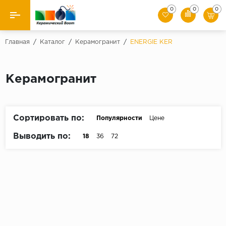
0
0
0
Назад
Главная
/
Каталог
/
Керамогранит
/
ENERGIE KER
Производители
Керамогранит
Керамическая плитка
Керамогранит
Сортировать по:
Популярности
Цене
Мозаики
Выводить по:
18
36
72
Искусственный камень
Клинкер