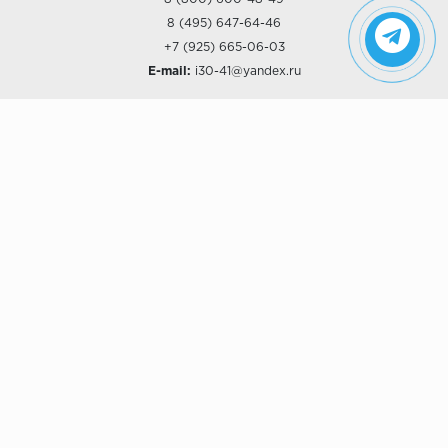
8 (495) 647-64-46
+7 (925) 665-06-03
E-mail:
i30-41@yandex.ru
О КОМПАНИИ
Наши дизайны
Хиты продаж
Магазины
О компании
Рассрочки и Кредитование
Политика конфиденциальности
ПОКУПАТЕЛЯМ
Доставка
Самовывоз
Возврат