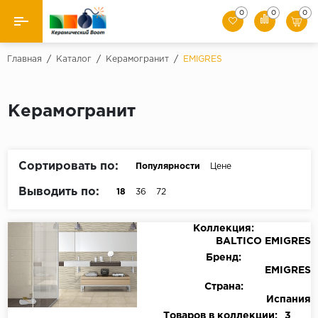
0
0
0
Назад
Главная
/
Каталог
/
Керамогранит
/
EMIGRES
Производители
Керамогранит
Керамическая плитка
Керамогранит
Сортировать по:
Популярности
Цене
Мозаики
Выводить по:
18
36
72
Искусственный камень
Коллекция:
BALTICO EMIGRES
Клинкер
Бренд:
EMIGRES
Страна:
Испания
Товаров в коллекции:
3