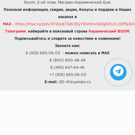
Room, 2-ой этаж, Магазин Керамический Бум.
Полезная информация, скидки, акции, бонусы и подарки в Наших
каналах в
MAX
-
https://max.ru/join/XFiiDy87GdU1DyYRlvhOvS8dgRZvZcJSM5j
Телеграмм
,
набирайте в поисковой строке
Керамический BOOM
.
Подписывайтесь и следите за новостями и новинками!
Звоните нам:
8 (925) 665-06-03
-
можно написать в MAX
8 (800) 600-48-49
8 (495) 647-64-46
+7 (925) 665-06-03
E-mail:
i30-41@yandex.ru
О КОМПАНИИ
Наши дизайны
Хиты продаж
Магазины
О компании
Рассрочки и Кредитование