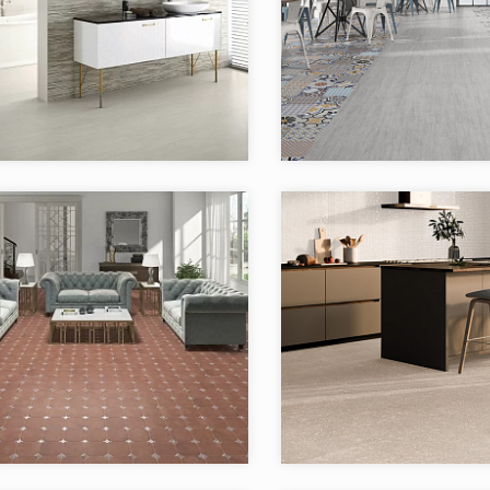
я:
Layers EL MOLINO
Коллекция:
LO
El Molino
Бренд:
Испания
Страна:
в коллекции:
2
Товаров в коллекции:
я:
MANISES El Molino
Коллекция:
M
El Molino
Бренд:
Испания
Страна: