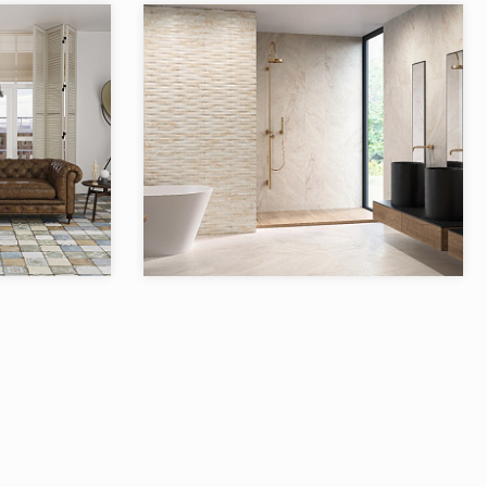
5
Товаров в коллекции:
5
ALTO El Molino
Коллекция:
Samoa EL MOLINO
El Molino
Бренд:
El Molino
Испания
Страна:
Испания
13
Товаров в коллекции:
1