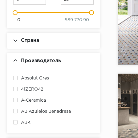
0
589 770.90
Страна
Коллекци
Бренд:
Производитель
Страна:
Товаров 
Absolut Gres
41ZERO42
A-Ceramica
AB Azulejos Benadresa
ABK
ABSOLUT KERAMIKA
Коллекци