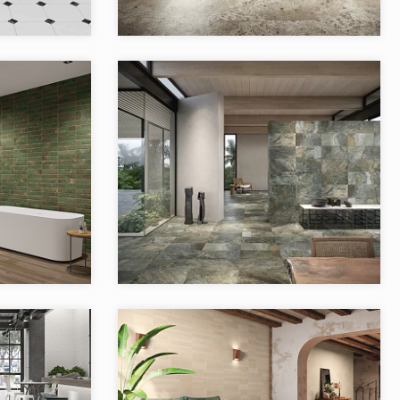
El Molino
Бренд:
El Molino
Испания
Страна:
Испания
6
Товаров в коллекции:
3
am EL MOLINO
Коллекция:
Jakarta EL MOLINO
El Molino
Бренд:
El Molino
Испания
Страна:
Испания
4
Товаров в коллекции:
2