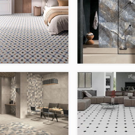
я:
ALDANA El Molino
Коллекция:
El Molino
Бренд:
Испания
Страна:
в коллекции:
3
Товаров в коллекции:
я:
AUSTIN El Molino
Коллекция:
Bet