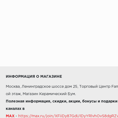
Azuliber
BELLEZA
BELLEZA (эксклюзив)
BELLEZA ИНДИЯ
BESTILE
BONAVEL
BOTTEGA
BRENNERO
ИНФОРМАЦИЯ О МАГАЗИНЕ
Baldocer
Москва, Ленинградское шоссе дом 25, Торговый Центр Fam
Basconi Home
ой этаж, Магазин Керамический Бум.
Belani
Полезная информация, скидки, акции, бонусы и подарки
Bluezone
каналах в
MAX
-
https://max.ru/join/XFiiDy87GdU1DyYRlvhOvS8dg
CASA DOLCE CASA