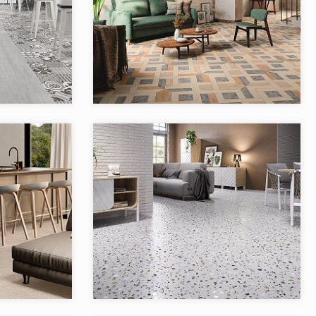
GOS El Molino
Коллекция:
MALDIVAS El Molino
El Molino
Бренд:
El Molino
Испания
Страна:
Испания
3
Товаров в коллекции:
1
INDO El Molino
Коллекция:
PADUA EL MOLINO
El Molino
Бренд:
El Molino
Испания
Страна:
Испания