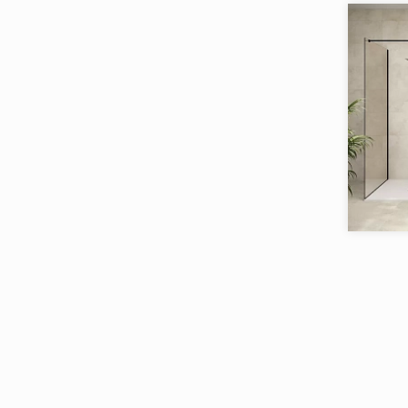
Товаров 
Art Ceramic
Art&Natura
Art&Natura Ceramica
Artkera Group
Ascale
Atlas Concorde Italy
Коллекци
Бренд:
Atlas Concorde Rus
Страна:
Atlas Concorde Russia
Товаров 
Atlas Concorde Russia (Russia)
Azteca
Azulejos Borja
Azulev