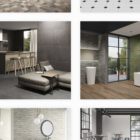
El Molino
Бренд:
Испания
Страна:
в коллекции:
1
Товаров в коллекции:
я:
CANOVAS El Molino
Коллекция:
Dre
El Molino
Бренд:
Испания
Страна:
в коллекции:
2
Товаров в коллекции: