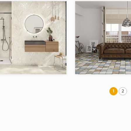
в коллекции:
3
Товаров в коллекции:
я:
Prada EL MOLINO
Коллекция:
RI
El Molino
Бренд:
Испания
Страна:
в коллекции:
2
Товаров в коллекции:
1
2