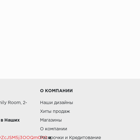
О КОМПАНИИ
ily Room, 2-
Наши дизайны
Хиты продаж
 в Наших
Магазины
О компании
RZvZcJSM5j3OOQm0X0
Рассрочки и Кредитование
и