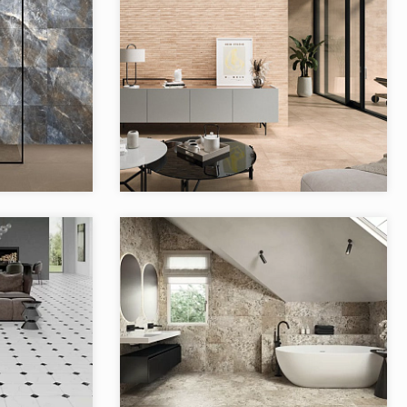
Alice
Коллекция:
Alpino El Molino
El Molino
Бренд:
El Molino
Испания
Страна:
Испания
2
Товаров в коллекции:
1
era EL MOLINO
Коллекция:
Camelot EL MOLINO