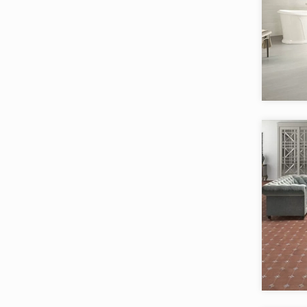
Alaplana
Alborz Ceramic
Alma Ceramica
Коллекци
Alpas
Бренд:
AltaCera
Страна:
Товаров 
Ametis
Amin Tile Co.
Aparici
Apavisa
Arcadia Ceramica
Arcana Ceramica
Коллекци
Argenta
Бренд:
Страна:
Armano