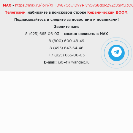
MAX
-
https://max.ru/join/XFiiDy87GdU1DyYRlvhOvS8dgRZvZcJSM5j
Телеграмм
,
набирайте в поисковой строке
Керамический BOOM
.
Подписывайтесь и следите за новостями и новинками!
Звоните нам:
8 (925) 665-06-03
-
можно написать в MAX
8 (800) 600-48-49
8 (495) 647-64-46
+7 (925) 665-06-03
E-mail:
i30-41@yandex.ru
О КОМПАНИИ
Наши дизайны
Хиты продаж
Магазины
О компании
Рассрочки и Кредитование
Политика конфиденциальности
ПОКУПАТЕЛЯМ