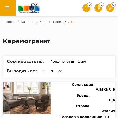
0
0
0
Назад
Главная
/
Каталог
/
Керамогранит
/
CIR
Производители
Керамогранит
Керамическая плитка
Керамогранит
Сортировать по:
Популярности
Цене
Мозаики
Выводить по:
18
36
72
Искусственный камень
Коллекция:
Alaska CIR
Клинкер
Бренд:
CIR
Страна:
Италия
Товаров в коллекции:
10