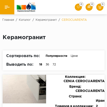
0
0
0
Назад
Главная
/
Каталог
/
Керамогранит
/
CEROCUARENTA
Производители
Керамогранит
Керамическая плитка
Керамогранит
Сортировать по:
Популярности
Цене
Мозаики
Выводить по:
18
36
72
Искусственный камень
Коллекция:
CENIA CEROCUARENTA
Клинкер
Бренд:
CEROCUARENTA
Страна:
Иран
Товаров в коллекции:
2