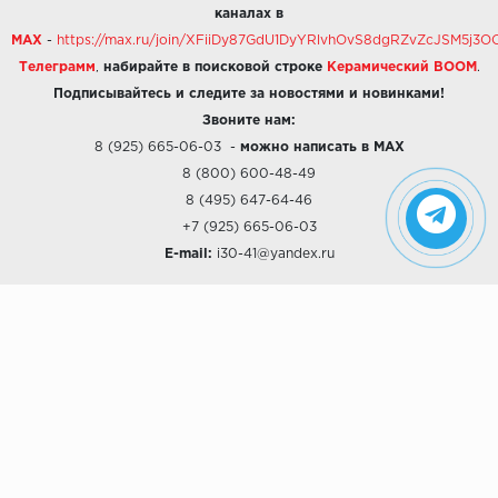
каналах в
MAX
-
https://max.ru/join/XFiiDy87GdU1DyYRlvhOvS8dgRZvZcJSM5j
Телеграмм
,
набирайте в поисковой строке
Керамический BOOM
.
Подписывайтесь и следите за новостями и новинками!
Звоните нам:
8 (925) 665-06-03
-
можно написать в MAX
8 (800) 600-48-49
8 (495) 647-64-46
+7 (925) 665-06-03
E-mail:
i30-41@yandex.ru
О КОМПАНИИ
Наши дизайны
Хиты продаж
Магазины
О компании
Рассрочки и Кредитование
Политика конфиденциальности