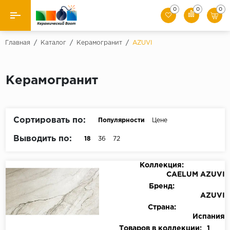
0
0
0
Назад
Главная
/
Каталог
/
Керамогранит
/
AZUVI
Производители
Керамогранит
Керамическая плитка
Керамогранит
Сортировать по:
Популярности
Цене
Мозаики
Выводить по:
18
36
72
Искусственный камень
Коллекция:
CAELUM AZUVI
Клинкер
Бренд:
AZUVI
Страна:
Испания
Товаров в коллекции:
1