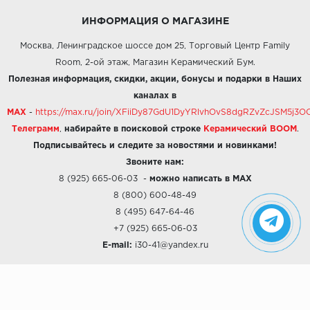
ИНФОРМАЦИЯ О МАГАЗИНЕ
Москва, Ленинградское шоссе дом 25, Торговый Центр Family
Room, 2-ой этаж, Магазин Керамический Бум.
Полезная информация, скидки, акции, бонусы и подарки в Наших
каналах в
MAX
-
https://max.ru/join/XFiiDy87GdU1DyYRlvhOvS8dgRZvZcJSM5j
Телеграмм
,
набирайте в поисковой строке
Керамический BOOM
.
Подписывайтесь и следите за новостями и новинками!
Звоните нам:
8 (925) 665-06-03
-
можно написать в MAX
8 (800) 600-48-49
8 (495) 647-64-46
+7 (925) 665-06-03
E-mail:
i30-41@yandex.ru
О КОМПАНИИ
Наши дизайны