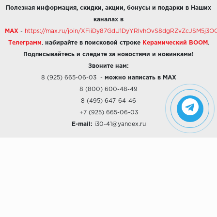
Полезная информация, скидки, акции, бонусы и подарки в Наших
каналах в
MAX
-
https://max.ru/join/XFiiDy87GdU1DyYRlvhOvS8dgRZvZcJSM5j
Телеграмм
,
набирайте в поисковой строке
Керамический BOOM
.
Подписывайтесь и следите за новостями и новинками!
Звоните нам:
8 (925) 665-06-03
-
можно написать в MAX
8 (800) 600-48-49
8 (495) 647-64-46
+7 (925) 665-06-03
E-mail:
i30-41@yandex.ru
О КОМПАНИИ
Наши дизайны
Хиты продаж
Магазины
О компании
Рассрочки и Кредитование