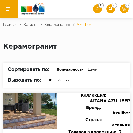
0
0
0
Назад
Главная
/
Каталог
/
Керамогранит
/
Azuliber
Производители
Керамогранит
Керамическая плитка
Керамогранит
Сортировать по:
Популярности
Цене
Мозаики
Выводить по:
18
36
72
Искусственный камень
Коллекция:
AITANA AZULIBER
Клинкер
Бренд:
Azuliber
Страна:
Испания
Товаров в коллекции:
7