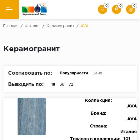
0
0
0
Назад
Главная
/
Каталог
/
Керамогранит
/
AVA
Производители
Керамогранит
Керамическая плитка
Керамогранит
Сортировать по:
Популярности
Цене
Мозаики
Выводить по:
18
36
72
Искусственный камень
Коллекция:
AVA
Клинкер
Бренд:
AVA
Страна:
Италия
Товаров в коллекции:
101