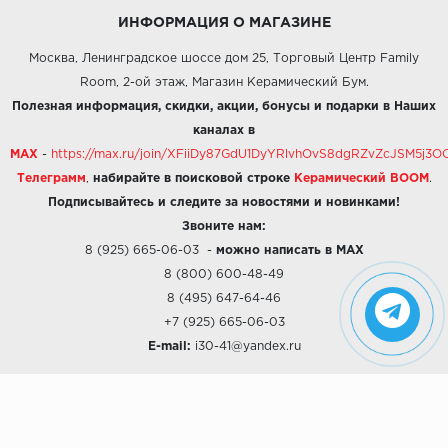
ИНФОРМАЦИЯ О МАГАЗИНЕ
Москва, Ленинградское шоссе дом 25, Торговый Центр Family
Room, 2-ой этаж, Магазин Керамический Бум.
Полезная информация, скидки, акции, бонусы и подарки в Наших
каналах в
MAX
-
https://max.ru/join/XFiiDy87GdU1DyYRlvhOvS8dgRZvZcJSM5j
Телеграмм
,
набирайте в поисковой строке
Керамический BOOM
.
Подписывайтесь и следите за новостями и новинками!
Звоните нам:
8 (925) 665-06-03
-
можно написать в MAX
8 (800) 600-48-49
8 (495) 647-64-46
+7 (925) 665-06-03
E-mail:
i30-41@yandex.ru
О КОМПАНИИ
Наши дизайны
Хиты продаж