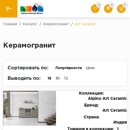
0
0
0
Назад
Главная
/
Каталог
/
Керамогранит
/
Art Ceramic
Производители
Керамогранит
Керамическая плитка
Керамогранит
Сортировать по:
Популярности
Цене
Мозаики
Выводить по:
18
36
72
Искусственный камень
Коллекция:
Alpino Art Ceramic
Клинкер
Бренд:
Art Ceramic
Страна:
Индия
Товаров в коллекции:
1