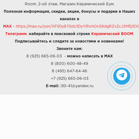
Room, 2-ой этаж, Магазин Керамический Бум.
Полезная информация, скидки, акции, бонусы и подарки в Наших
каналах в
MAX
-
https://max.ru/join/XFiiDy87GdU1DyYRlvhOvS8dgRZvZcJSM5j
Телеграмм
,
набирайте в поисковой строке
Керамический BOOM
.
Подписывайтесь и следите за новостями и новинками!
Звоните нам:
8 (925) 665-06-03
-
можно написать в MAX
8 (800) 600-48-49
8 (495) 647-64-46
+7 (925) 665-06-03
E-mail:
i30-41@yandex.ru
О КОМПАНИИ
Наши дизайны
Хиты продаж
Магазины
О компании
Рассрочки и Кредитование