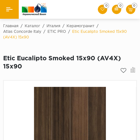
0
0
0
Назад
Главная
/
Каталог
/
Италия
/
Керамогранит
/
Atlas Concorde Italy
/
ETIC PRO
/
Etic Eucalipto Smoked 15x90
(AV4X) 15x90
Производители
Керамическая плитка
Etic Eucalipto Smoked 15x90 (AV4X)
15x90
Керамогранит
Мозаики
Искусственный камень
Клинкер