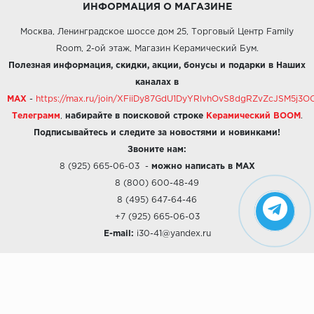
ИНФОРМАЦИЯ О МАГАЗИНЕ
Москва, Ленинградское шоссе дом 25, Торговый Центр Family
Room, 2-ой этаж, Магазин Керамический Бум.
Полезная информация, скидки, акции, бонусы и подарки в Наших
каналах в
MAX
-
https://max.ru/join/XFiiDy87GdU1DyYRlvhOvS8dgRZvZcJSM5j
Телеграмм
,
набирайте в поисковой строке
Керамический BOOM
.
Подписывайтесь и следите за новостями и новинками!
Звоните нам:
8 (925) 665-06-03
-
можно написать в MAX
8 (800) 600-48-49
8 (495) 647-64-46
+7 (925) 665-06-03
E-mail:
i30-41@yandex.ru
О КОМПАНИИ
Наши дизайны
Хиты продаж