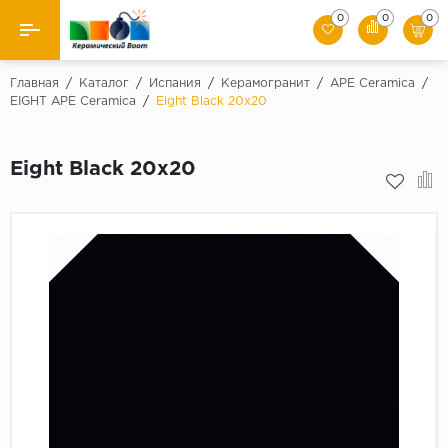
0
0
0
Назад
Главная
/
Каталог
/
Испания
/
Керамогранит
/
APE Ceramica
/
EIGHT APE Ceramica
/
Eight Black 20x20
Производители
Eight Black 20x20
Керамическая плитка
Керамогранит
Мозаики
Искусственный камень
Клинкер