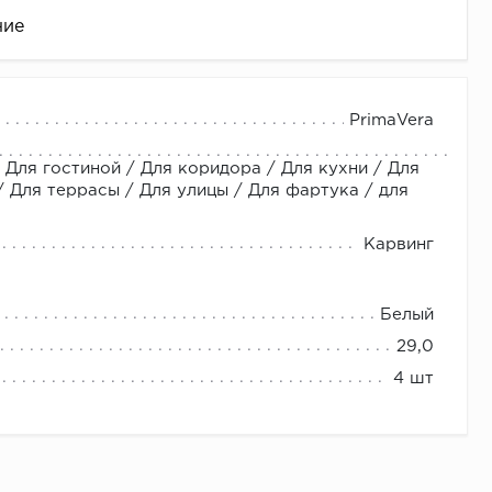
ние
PrimaVera
 Для гостиной / Для коридора / Для кухни / Для
Для террасы / Для улицы / Для фартука / для
Карвинг
це
Белый
29,0
4 шт