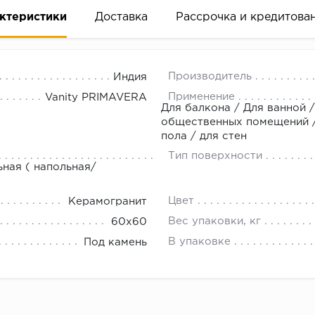
ктеристики
Доставка
Рассрочка и кредитова
Производитель
Индия
Применение
Vanity PRIMAVERA
Для балкона / Для ванной /
общественных помещений / 
пола / для стен
вание деньгами
Тип поверхности
ьная ( напольная/
ам за 2 минуты прямо в форме заявки на той же страни
Цвет
Керамогранит
ине, на встрече с представителем или по СМС
Вес упаковки, кг
60x60
В упаковке
Под камень
рок предоставления рассрочки от 3 до 10 месяцев