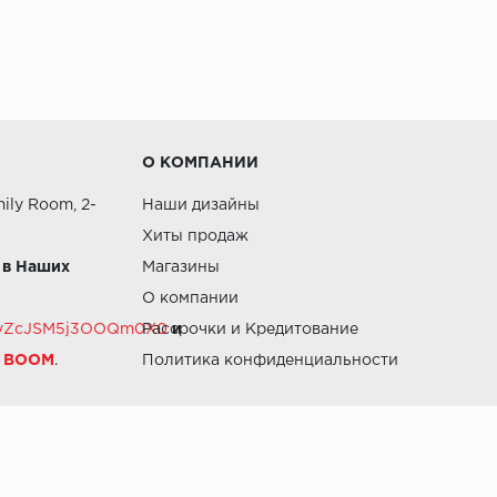
О КОМПАНИИ
ily Room, 2-
Наши дизайны
Хиты продаж
 в Наших
Магазины
О компании
RZvZcJSM5j3OOQm0X0
Рассрочки и Кредитование
и
й BOOM
.
Политика конфиденциальности