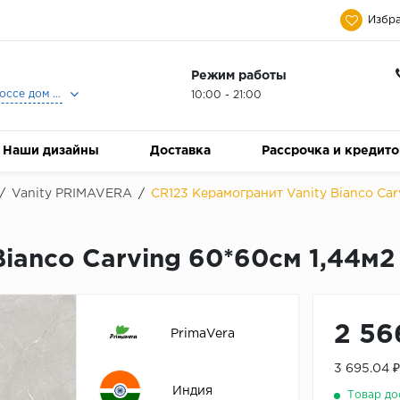
Избра
Режим работы
Москва, Ленинградское шоссе дом 25, Торговый Центр Family Room, 2-ой этаж, Магазин Керамический Бум.
10:00 - 21:00
Наши дизайны
Доставка
Рассрочка и кредит
/
Vanity PRIMAVERA
/
CR123 Керамогранит Vanity Bianco Car
Bianco Carving 60*60см 1,44м2
2 56
PrimaVera
3 695.04 
Индия
Товар до