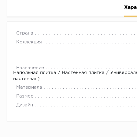
Хара
Страна
Коллекция
Рассрочка беспроцентная: вы не платите за пользо
Назначение
Напольная плитка / Настенная плитка / Универсал
Высокая вероятность одобрения: до 95%
настенная)
Быстрое рассмотрение: решение от банка придет в
Материала
Подписание договора доступным способом: в магаз
Размер
Одобрение за 1-2 минуты
Дизайн
Срок предоставления кредита от 3 до 36 месяцев С
Достаточно только паспорта