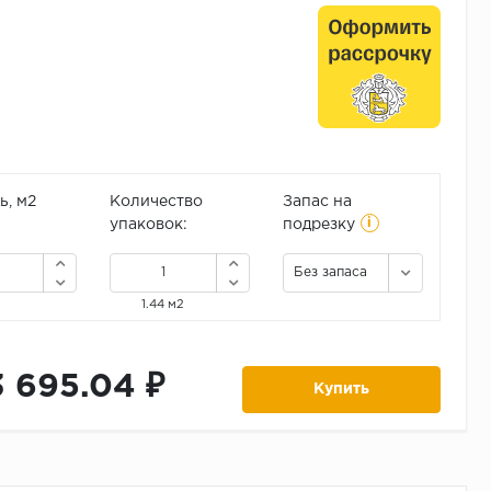
, м2
Количество
Запас на
i
упаковок:
подрезку
Без запаса
1.44 м2
3 695.04 ₽
Купить