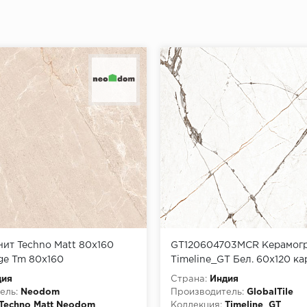
ит Techno Matt 80x160
GT120604703MCR Керамог
ige Tm 80x160
Timeline_GT Бел. 60x120 ка
1\43,2-monarch
дия
Страна:
Индия
ель:
Neodom
Производитель:
GlobalTile
Techno Matt Neodom
Коллекция:
Timeline_GT