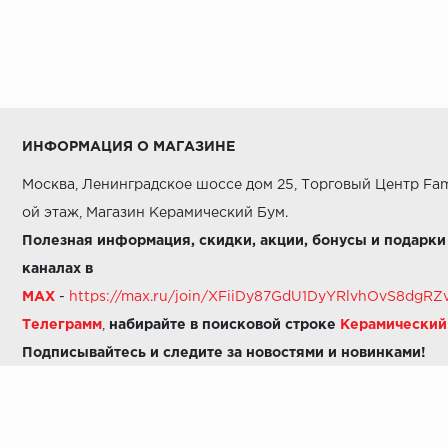
ИНФОРМАЦИЯ О МАГАЗИНЕ
Москва, Ленинградское шоссе дом 25, Торговый Центр Fam
ой этаж, Магазин Керамический Бум.
Полезная информация, скидки, акции, бонусы и подарки
каналах в
MAX
-
https://max.ru/join/XFiiDy87GdU1DyYRlvhOvS8dg
Телеграмм
,
набирайте в поисковой строке
Керамически
Подписывайтесь и следите за новостями и новинками!
Звоните нам:
8 (925) 665-06-03
-
можно написать в MAX
8 (800) 600-48-49