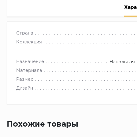
Хара
Страна
Коллекция
Назначение
Напольная 
Рассрочка беспроцентная: вы не платите за пользо
Материала
Высокая вероятность одобрения: до 95%
Размер
Быстрое рассмотрение: решение от банка придет в
Дизайн
Подписание договора доступным способом: в магаз
Одобрение за 1-2 минуты
Срок предоставления кредита от 3 до 36 месяцев С
Достаточно только паспорта
Похожие товары