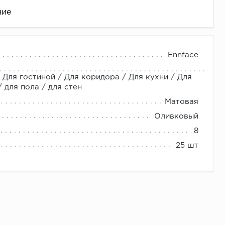
ние
Ennface
 Для гостиной / Для коридора / Для кухни / Для
для пола / для стен
Матовая
Оливковый
8
це
25 шт