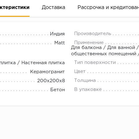
ктеристики
Доставка
Рассрочка и кредитова
Производитель
Индия
Применение
Matt
Для балкона / Для ванной /
общественных помещений / 
Тип поверхности
плитка / Настенная плитка
вание деньгами
Цвет
Керамогранит
Толщина
200x200x8
ам за 2 минуты прямо в форме заявки на той же страни
В упаковке
Бетон
ине, на встрече с представителем или по СМС
рок предоставления рассрочки от 3 до 10 месяцев