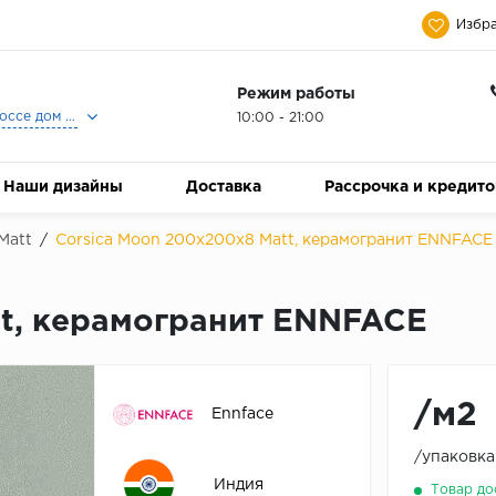
Избра
Режим работы
Москва, Ленинградское шоссе дом 25, Торговый Центр Family Room, 2-ой этаж, Магазин Керамический Бум.
10:00 - 21:00
Наши дизайны
Доставка
Рассрочка и кредит
Matt
/
Corsica Moon 200х200х8 Matt, керамогранит ENNFACE
tt, керамогранит ENNFACE
/м2
Ennface
/упаковка
Индия
Товар до