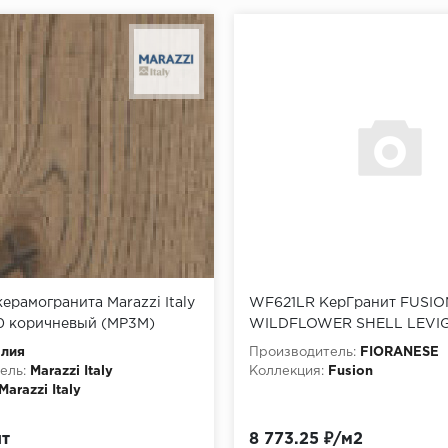
керамогранита Marazzi Italy
WF621LR КерГранит FUSIO
50 коричневый (MP3M)
WILDFLOWER SHELL LEVI
60,4x120,8 см
алия
Производитель:
FIORANESE
ель:
Marazzi Italy
Коллекция:
Fusion
Marazzi Italy
шт
8 773.25 ₽/м2